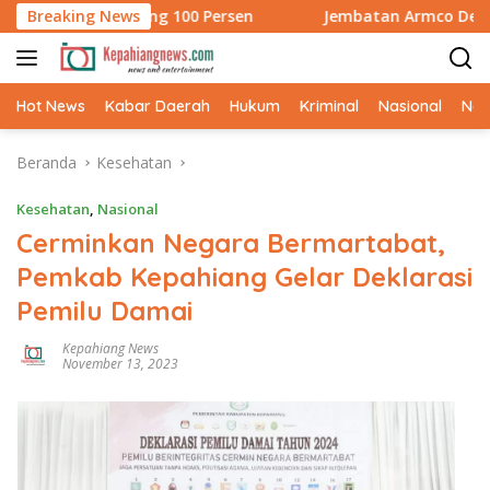
Langsung
rong Rampung 100 Persen
Breaking News
Jembatan Armco Desa Pahlawan
ke
konten
Hot News
Kabar Daerah
Hukum
Kriminal
Nasional
Ne
Beranda
Kesehatan
Kesehatan
,
Nasional
Cerminkan Negara Bermartabat,
Pemkab Kepahiang Gelar Deklarasi
Pemilu Damai
Kepahiang News
November 13, 2023