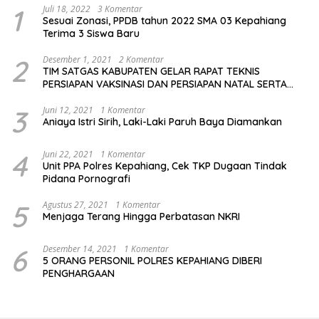
1
Juli 18, 2022
3 Komentar
Sesuai Zonasi, PPDB tahun 2022 SMA 03 Kepahiang
Terima 3 Siswa Baru
2
Desember 1, 2021
2 Komentar
TIM SATGAS KABUPATEN GELAR RAPAT TEKNIS
PERSIAPAN VAKSINASI DAN PERSIAPAN NATAL SERTA
TAHUN BARU
3
Juni 12, 2021
1 Komentar
Aniaya Istri Sirih, Laki-Laki Paruh Baya Diamankan
4
Juni 22, 2021
1 Komentar
Unit PPA Polres Kepahiang, Cek TKP Dugaan Tindak
Pidana Pornografi
5
Agustus 27, 2021
1 Komentar
Menjaga Terang Hingga Perbatasan NKRI
6
Desember 14, 2021
1 Komentar
5 ORANG PERSONIL POLRES KEPAHIANG DIBERI
PENGHARGAAN