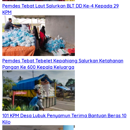
Pemdes Tebat Laut Salurkan BLT DD Ke-4 Kepada 29
KPM
Pemdes Tebat Tebelet Kepahiang Salurkan Ketahanan
Pangan Ke 600 Kepala Keluarga
101 KPM Desa Lubuk Penyamun Terima Bantuan Beras 10
Kilo