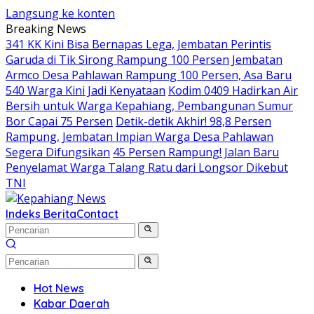
Langsung ke konten
Breaking News
341 KK Kini Bisa Bernapas Lega, Jembatan Perintis
Garuda di Tik Sirong Rampung 100 Persen
Jembatan
Armco Desa Pahlawan Rampung 100 Persen, Asa Baru
540 Warga Kini Jadi Kenyataan
Kodim 0409 Hadirkan Air
Bersih untuk Warga Kepahiang, Pembangunan Sumur
Bor Capai 75 Persen
Detik-detik Akhir! 98,8 Persen
Rampung, Jembatan Impian Warga Desa Pahlawan
Segera Difungsikan
45 Persen Rampung! Jalan Baru
Penyelamat Warga Talang Ratu dari Longsor Dikebut
TNI
Indeks Berita
Contact
Hot News
Kabar Daerah