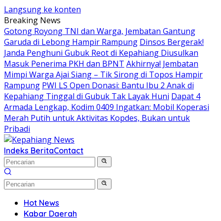
Langsung ke konten
Breaking News
Gotong Royong TNI dan Warga, Jembatan Gantung
Garuda di Lebong Hampir Rampung
Dinsos Bergerak!
Janda Penghuni Gubuk Reot di Kepahiang Diusulkan
Masuk Penerima PKH dan BPNT
Akhirnya! Jembatan
Mimpi Warga Ajai Siang – Tik Sirong di Topos Hampir
Rampung
PWI LS Open Donasi: Bantu Ibu 2 Anak di
Kepahiang Tinggal di Gubuk Tak Layak Huni
Dapat 4
Armada Lengkap, Kodim 0409 Ingatkan: Mobil Koperasi
Merah Putih untuk Aktivitas Kopdes, Bukan untuk
Pribadi
Indeks Berita
Contact
Hot News
Kabar Daerah