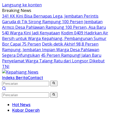
Langsung ke konten
Breaking News
341 KK Kini Bisa Bernapas Lega, Jembatan Perintis
Garuda di Tik Sirong Rampung 100 Persen
Jembatan
Armco Desa Pahlawan Rampung 100 Persen, Asa Baru
540 Warga Kini Jadi Kenyataan
Kodim 0409 Hadirkan Air
Bersih untuk Warga Kepahiang, Pembangunan Sumur
Bor Capai 75 Persen
Detik-detik Akhir! 98,8 Persen
Rampung, Jembatan Impian Warga Desa Pahlawan
Segera Difungsikan
45 Persen Rampung! Jalan Baru
Penyelamat Warga Talang Ratu dari Longsor Dikebut
TNI
Indeks Berita
Contact
Hot News
Kabar Daerah