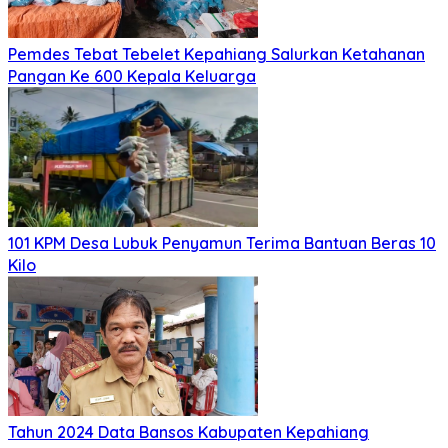
Pemdes Tebat Tebelet Kepahiang Salurkan Ketahanan
Pangan Ke 600 Kepala Keluarga
101 KPM Desa Lubuk Penyamun Terima Bantuan Beras 10
Kilo
Tahun 2024 Data Bansos Kabupaten Kepahiang