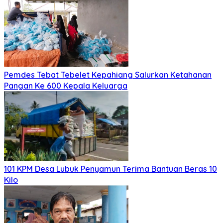
Pemdes Tebat Tebelet Kepahiang Salurkan Ketahanan
Pangan Ke 600 Kepala Keluarga
101 KPM Desa Lubuk Penyamun Terima Bantuan Beras 10
Kilo