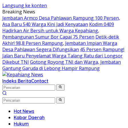
Langsung ke konten
Breaking News
Jembatan Armco Desa Pahlawan Rampung 100 Persen,
Asa Baru 540 Warga Kini Jadi Kenyataan
Kodim 0409
Hadirkan Air Bersih untuk Warga Kepahiang,
Pembangunan Sumur Bor Capai 75 Persen
Detik-detik
Akhir! 98,8 Persen Rampung, Jembatan Impian Warga
Desa Pahlawan Segera Difungsikan
45 Persen Rampung!
Jalan Baru Penyelamat Warga Talang Ratu dari Longsor
Dikebut TNI
Gotong Royong TNI dan Warga, Jembatan
Gantung Garuda di Lebong Hampir Rampung
Indeks Berita
Contact
Hot News
Kabar Daerah
Hukum