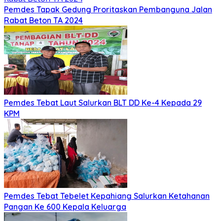
Pemdes Tapak Gedung Proritaskan Pembanguna Jalan
Rabat Beton TA 2024
Pemdes Tebat Laut Salurkan BLT DD Ke-4 Kepada 29
KPM
Pemdes Tebat Tebelet Kepahiang Salurkan Ketahanan
Pangan Ke 600 Kepala Keluarga