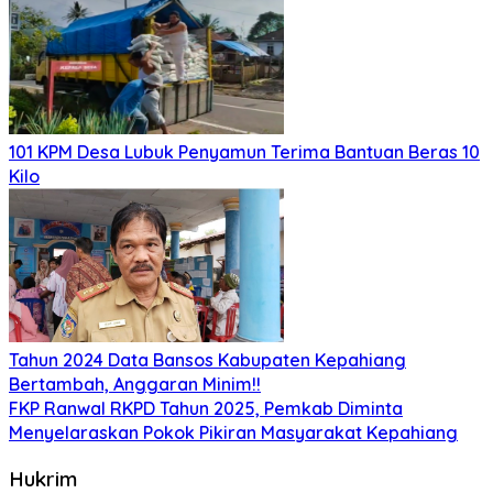
101 KPM Desa Lubuk Penyamun Terima Bantuan Beras 10
Kilo
Tahun 2024 Data Bansos Kabupaten Kepahiang
Bertambah, Anggaran Minim!!
FKP Ranwal RKPD Tahun 2025, Pemkab Diminta
Menyelaraskan Pokok Pikiran Masyarakat Kepahiang
Hukrim