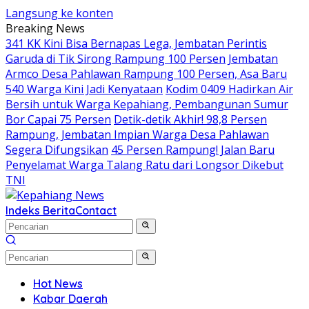
Langsung ke konten
Breaking News
341 KK Kini Bisa Bernapas Lega, Jembatan Perintis
Garuda di Tik Sirong Rampung 100 Persen
Jembatan
Armco Desa Pahlawan Rampung 100 Persen, Asa Baru
540 Warga Kini Jadi Kenyataan
Kodim 0409 Hadirkan Air
Bersih untuk Warga Kepahiang, Pembangunan Sumur
Bor Capai 75 Persen
Detik-detik Akhir! 98,8 Persen
Rampung, Jembatan Impian Warga Desa Pahlawan
Segera Difungsikan
45 Persen Rampung! Jalan Baru
Penyelamat Warga Talang Ratu dari Longsor Dikebut
TNI
Indeks Berita
Contact
Hot News
Kabar Daerah