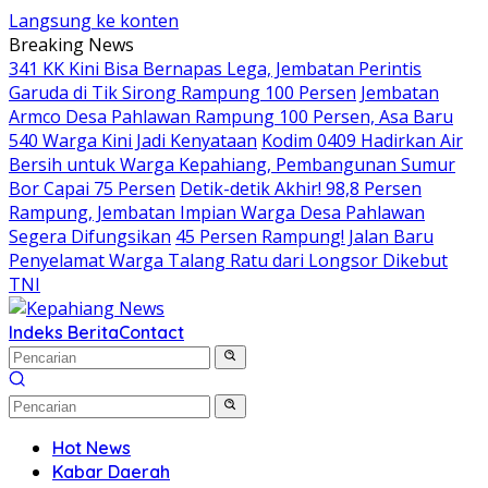
Langsung ke konten
Breaking News
341 KK Kini Bisa Bernapas Lega, Jembatan Perintis
Garuda di Tik Sirong Rampung 100 Persen
Jembatan
Armco Desa Pahlawan Rampung 100 Persen, Asa Baru
540 Warga Kini Jadi Kenyataan
Kodim 0409 Hadirkan Air
Bersih untuk Warga Kepahiang, Pembangunan Sumur
Bor Capai 75 Persen
Detik-detik Akhir! 98,8 Persen
Rampung, Jembatan Impian Warga Desa Pahlawan
Segera Difungsikan
45 Persen Rampung! Jalan Baru
Penyelamat Warga Talang Ratu dari Longsor Dikebut
TNI
Indeks Berita
Contact
Hot News
Kabar Daerah