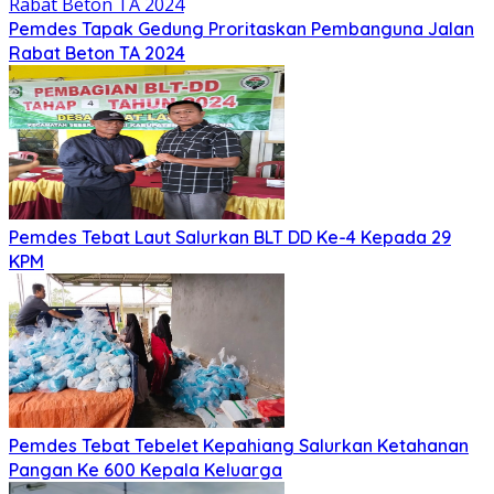
Pemdes Tapak Gedung Proritaskan Pembanguna Jalan
Rabat Beton TA 2024
Pemdes Tebat Laut Salurkan BLT DD Ke-4 Kepada 29
KPM
Pemdes Tebat Tebelet Kepahiang Salurkan Ketahanan
Pangan Ke 600 Kepala Keluarga