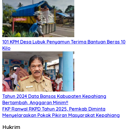
101 KPM Desa Lubuk Penyamun Terima Bantuan Beras 10
Kilo
Tahun 2024 Data Bansos Kabupaten Kepahiang
Bertambah, Anggaran Minim!!
FKP Ranwal RKPD Tahun 2025, Pemkab Diminta
Menyelaraskan Pokok Pikiran Masyarakat Kepahiang
Hukrim