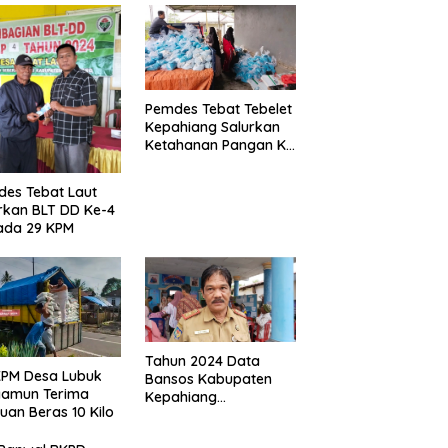
Pemdes Tebat Tebelet
Kepahiang Salurkan
Ketahanan Pangan Ke
600 Kepala Keluarga
es Tebat Laut
rkan BLT DD Ke-4
ada 29 KPM
Tahun 2024 Data
KPM Desa Lubuk
Bansos Kabupaten
yamun Terima
Kepahiang
uan Beras 10 Kilo
Bertambah, Anggaran
Minim!!