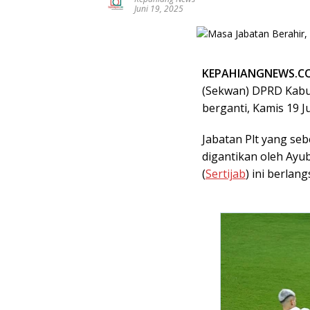
Juni 19, 2025
KEPAHIANGNEWS.C
(Sekwan) DPRD Kabup
berganti, Kamis 19 J
Jabatan Plt yang seb
digantikan oleh Ayu
(
Sertijab
) ini berla