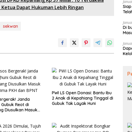
psi DPRD Kepahiang Rp 37 Miliar: 10 Terdakwa
Janua
Siap
n Ketua Dapat Hukuman Lebih Ringan
Tela
Janua
sekwan
Di b
Mas
Janua
Dapa
Kelo
P
PWI LS Open Donasi: Bantu Ibu
2 Anak di Kepahiang Tinggal di
ergerak! Janda
Gubuk Tak Layak Huni
 Gubuk Reot di
g Diusulkan Masuk
a PKH dan BPNT