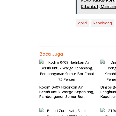
READ
Kasus Koru
Dituntut, Manta
dprd
kepahiang
Baca Juga
Kodim 0409 Hadirkan Air
Dinsos B
Bersih untuk Warga Kepahiang,
Penghuni
Pembangunan Sumur Bor
Kepahian
Capai 75 Persen
Penerim