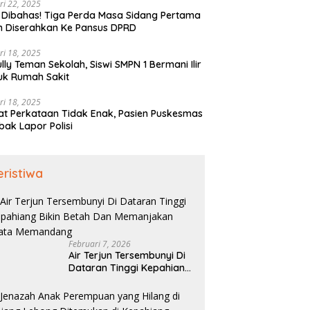
ri 22, 2025
 Dibahas! Tiga Perda Masa Sidang Pertama
h Diserahkan Ke Pansus DPRD
ri 18, 2025
ully Teman Sekolah, Siswi SMPN 1 Bermani Ilir
uk Rumah Sakit
ri 18, 2025
t Perkataan Tidak Enak, Pasien Puskesmas
bak Lapor Polisi
eristiwa
Februari 7, 2026
Air Terjun Tersembunyi Di
Dataran Tinggi Kepahiang
Bikin Betah Dan
Memanjakan Mata
Memandang