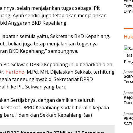
FKP
Tah
lainnya, selain menjalankan tugas sebagai Plt.
Dimi
ng, Ayub sendiri juga tetap akan menjalankan
Men
Piki
abid Anggaran BKD Kepahiang.
Kep
e jabatan semula yaitu, Sekretaris BKD Kepahiang.
Huk
b, beliau juga tetap menjalankan tugasnya
aran BKD Kepahiang,” sambungnya.
ijab Plt. Sekwan DPRD Kepahiang ini dibenarkan oleh
Dr.
Hartono
, M.Pd, MH. Dijelaskan Sekkab, terhitung
Janua
Satr
 segala tanggungjawab di Sekretariat DPRD
Ters
alih ke Plt. Sekwan yang baru.
Pen
Janua
Keja
anakan Sertijabnya, dengan demikian seluruh
Dua 
kretariat DPRD Kepahiang sudah beralih kepada
Tekn
Janua
g baru,” demikian Sekkab Kepahiang. (aa)
PER
SATU
SAM