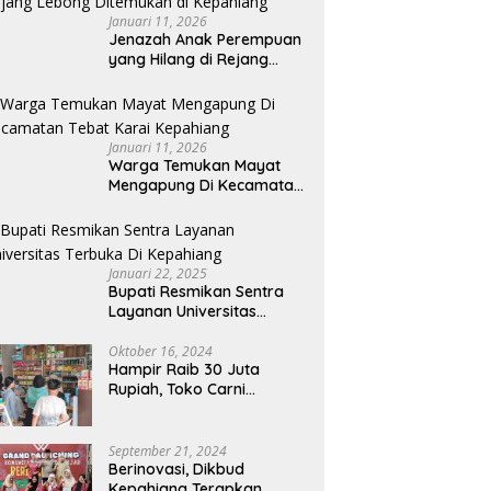
Januari 11, 2026
Jenazah Anak Perempuan
yang Hilang di Rejang
Lebong Ditemukan di
Kepahiang
Januari 11, 2026
Warga Temukan Mayat
Mengapung Di Kecamatan
Tebat Karai Kepahiang
Januari 22, 2025
Bupati Resmikan Sentra
Layanan Universitas
Terbuka Di Kepahiang
Oktober 16, 2024
Hampir Raib 30 Juta
Rupiah, Toko Carni
Sentosa Kepahiang Kena
Tipu
September 21, 2024
Berinovasi, Dikbud
Kepahiang Terapkan