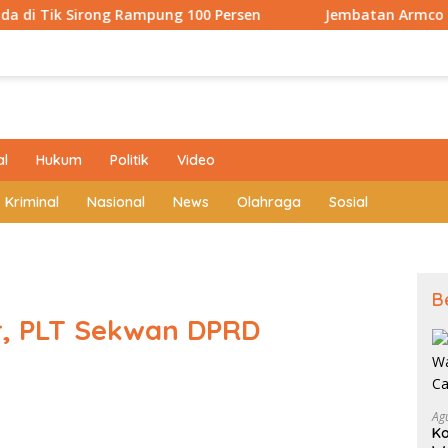
 Rampung 100 Persen
Jembatan Armco Desa Pahlawan Ram
al
Hukum
Politik
Video
Kriminal
Nasional
News
Olahraga
Sosial
B
r, PLT Sekwan DPRD
Ag
Ko