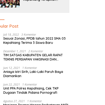
Pendidikan Literasi Dan
Numerasi Tingkat SD Dan
SMP
ular Post
Juli 18, 2022
3 Komentar
Sesuai Zonasi, PPDB tahun 2022 SMA 03
Kepahiang Terima 3 Siswa Baru
Desember 1, 2021
2 Komentar
TIM SATGAS KABUPATEN GELAR RAPAT
TEKNIS PERSIAPAN VAKSINASI DAN
PERSIAPAN NATAL SERTA TAHUN BARU
Juni 12, 2021
1 Komentar
Aniaya Istri Sirih, Laki-Laki Paruh Baya
Diamankan
Juni 22, 2021
1 Komentar
Unit PPA Polres Kepahiang, Cek TKP
Dugaan Tindak Pidana Pornografi
Agustus 27, 2021
1 Komentar