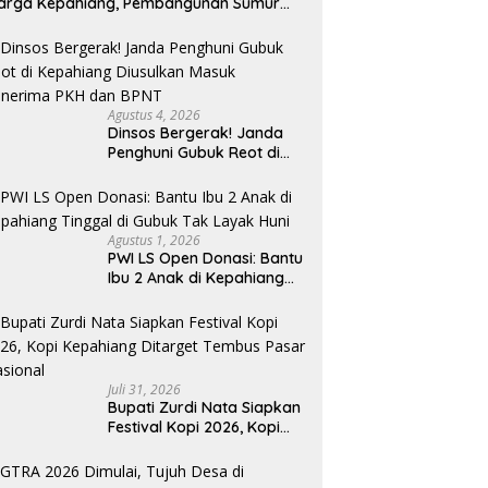
arga Kepahiang, Pembangunan Sumur
r Capai 75 Persen
Agustus 4, 2026
Dinsos Bergerak! Janda
Penghuni Gubuk Reot di
Kepahiang Diusulkan
Masuk Penerima PKH dan
BPNT
Agustus 1, 2026
PWI LS Open Donasi: Bantu
Ibu 2 Anak di Kepahiang
Tinggal di Gubuk Tak
Layak Huni
Juli 31, 2026
Bupati Zurdi Nata Siapkan
Festival Kopi 2026, Kopi
Kepahiang Ditarget
Tembus Pasar Nasional