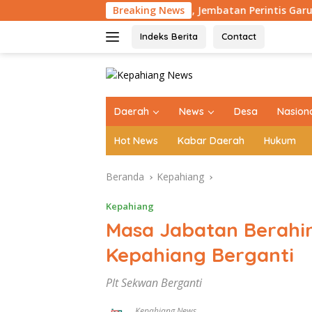
Langsung
ni Bisa Bernapas Lega, Jembatan Perintis Garuda di Tik Sirong
Breaking News
ke
konten
Indeks Berita
Contact
tutup
Daerah
News
Desa
Nasion
Hot News
Kabar Daerah
Hukum
Beranda
Kepahiang
Kepahiang
Masa Jabatan Berahi
Kepahiang Berganti
Plt Sekwan Berganti
Kepahiang News