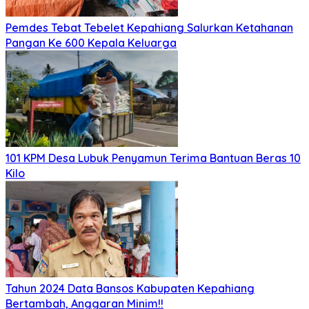
Pemdes Tebat Tebelet Kepahiang Salurkan Ketahanan
Pangan Ke 600 Kepala Keluarga
101 KPM Desa Lubuk Penyamun Terima Bantuan Beras 10
Kilo
Tahun 2024 Data Bansos Kabupaten Kepahiang
Bertambah, Anggaran Minim!!