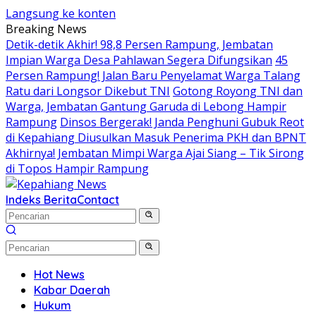
Langsung ke konten
Breaking News
Detik-detik Akhir! 98,8 Persen Rampung, Jembatan
Impian Warga Desa Pahlawan Segera Difungsikan
45
Persen Rampung! Jalan Baru Penyelamat Warga Talang
Ratu dari Longsor Dikebut TNI
Gotong Royong TNI dan
Warga, Jembatan Gantung Garuda di Lebong Hampir
Rampung
Dinsos Bergerak! Janda Penghuni Gubuk Reot
di Kepahiang Diusulkan Masuk Penerima PKH dan BPNT
Akhirnya! Jembatan Mimpi Warga Ajai Siang – Tik Sirong
di Topos Hampir Rampung
Indeks Berita
Contact
Hot News
Kabar Daerah
Hukum