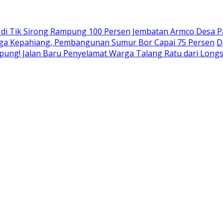
a di Tik Sirong Rampung 100 Persen
Jembatan Armco Desa P
rga Kepahiang, Pembangunan Sumur Bor Capai 75 Persen
D
pung! Jalan Baru Penyelamat Warga Talang Ratu dari Long