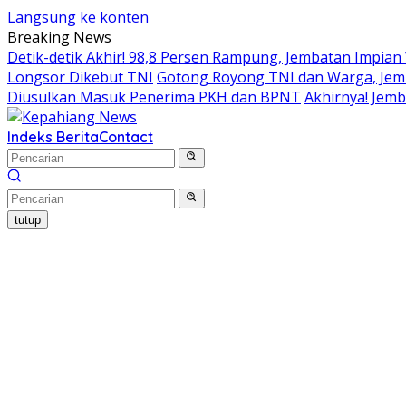
Langsung ke konten
Breaking News
Detik-detik Akhir! 98,8 Persen Rampung, Jembatan Impia
Longsor Dikebut TNI
Gotong Royong TNI dan Warga, Je
Diusulkan Masuk Penerima PKH dan BPNT
Akhirnya! Jem
Indeks Berita
Contact
tutup