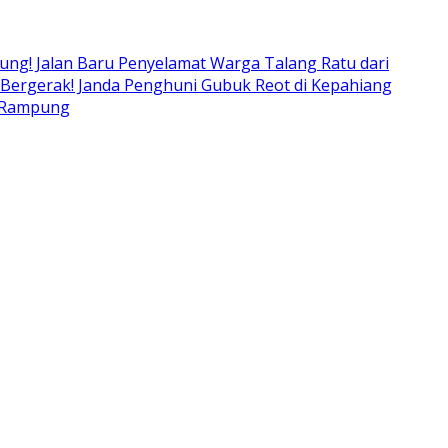
ng! Jalan Baru Penyelamat Warga Talang Ratu dari
 Bergerak! Janda Penghuni Gubuk Reot di Kepahiang
r Rampung