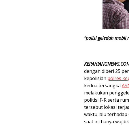
“polisi geledah mobi
KEPAHIANGNEWS.CO
dengan diberi 25 pe
kepolisian
polres ke
kedua tersangka
AS
melakukan penggele
politisi F-R serta 
tersebut lokasi ter
waktu lalu terhadap
saat ini hanya wajib