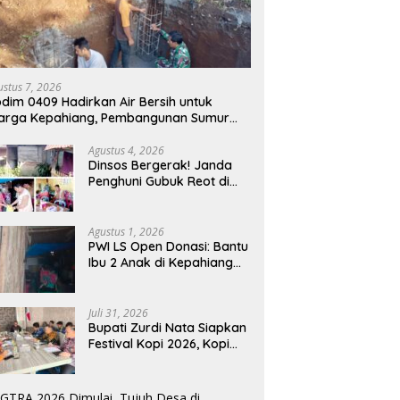
ustus 7, 2026
dim 0409 Hadirkan Air Bersih untuk
arga Kepahiang, Pembangunan Sumur
r Capai 75 Persen
Agustus 4, 2026
Dinsos Bergerak! Janda
Penghuni Gubuk Reot di
Kepahiang Diusulkan
Masuk Penerima PKH dan
BPNT
Agustus 1, 2026
PWI LS Open Donasi: Bantu
Ibu 2 Anak di Kepahiang
Tinggal di Gubuk Tak
Layak Huni
Juli 31, 2026
Bupati Zurdi Nata Siapkan
Festival Kopi 2026, Kopi
Kepahiang Ditarget
Tembus Pasar Nasional