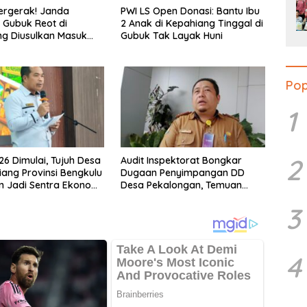
ergerak! Janda
PWI LS Open Donasi: Bantu Ibu
 Gubuk Reot di
2 Anak di Kepahiang Tinggal di
g Diusulkan Masuk
Gubuk Tak Layak Huni
a PKH dan BPNT
Pop
1
2
6 Dimulai, Tujuh Desa
Audit Inspektorat Bongkar
iang Provinsi Bengkulu
Dugaan Penyimpangan DD
n Jadi Sentra Ekonomi
Desa Pekalongan, Temuan
Tembus Rp300 Juta
3
4