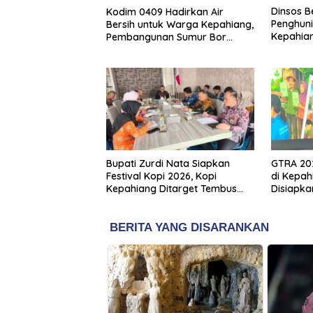
Dinsos B
Kodim 0409 Hadirkan Air
Penghuni
Bersih untuk Warga Kepahiang,
Kepahian
Pembangunan Sumur Bor
Penerim
Capai 75 Persen
Bupati Zurdi Nata Siapkan
GTRA 202
Festival Kopi 2026, Kopi
di Kepah
Kepahiang Ditarget Tembus
Disiapka
Pasar Nasional
Baru