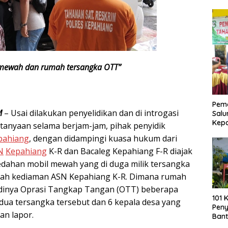
l mewah dan rumah tersangka OTT”
Pemd
M
– Usai dilakukan penyelidikan dan di introgasi
Salu
Kep
rtanyaan selama berjam-jam, pihak penyidik
pahiang
, dengan didampingi kuasa hukum dari
N
Kepahiang
K-R dan Bacaleg Kepahiang F-R diajak
dahan mobil mewah yang di duga milik tersangka
rumah kediaman ASN Kepahiang K-R. Dimana rumah
jadinya Oprasi Tangkap Tangan (OTT) beberapa
101 
 dua tersangka tersebut dan 6 kepala desa yang
Pen
kan lapor.
Bant