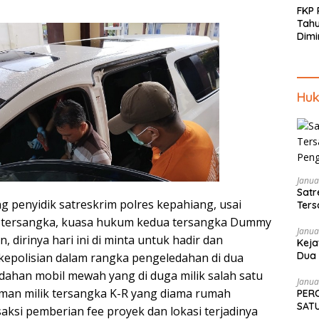
FKP
Tah
Dimi
Men
Piki
Kep
Huk
Janua
Satr
ng penyidik satreskrim polres kepahiang, usai
Ters
Pen
tersangka, kuasa hukum kedua tersangka Dummy
Janua
, dirinya hari ini di minta untuk hadir dan
Keja
Dua 
epolisian dalam rangka pengeledahan di dua
Tekn
edahan mobil mewah yang di duga milik salah satu
Janua
man milik tersangka K-R yang diama rumah
PER
SATU
aksi pemberian fee proyek dan lokasi terjadinya
SAM