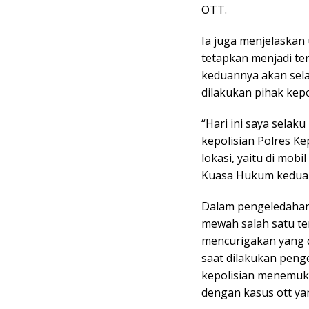
OTT.
Ia juga menjelaskan 
tetapkan menjadi te
keduannya akan sela
dilakukan pihak kepo
“Hari ini saya selak
kepolisian Polres K
lokasi, yaitu di mob
Kuasa Hukum kedua
Dalam pengeledahan 
mewah salah satu te
mencurigakan yang 
saat dilakukan peng
kepolisian menemuk
dengan kasus ott ya