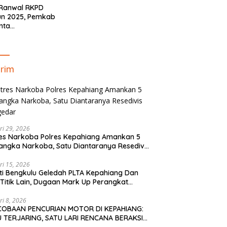
 Ranwal RKPD
un 2025, Pemkab
nta
yelaraskan Pokok
ran Masyarakat
ahiang
rim
ri 29, 2026
es Narkoba Polres Kepahiang Amankan 5
angka Narkoba, Satu Diantaranya Resedivis
gedar
ri 15, 2026
ti Bengkulu Geledah PLTA Kepahiang Dan
Titik Lain, Dugaan Mark Up Perangkat
is TA 2022-2023
ri 8, 2026
COBAAN PENCURIAN MOTOR DI KEPAHIANG:
 TERJARING, SATU LARI RENCANA BERAKSI
PAI KE BENGKULU