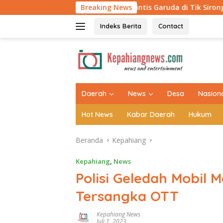
Langsung
Lega, Jembatan Perintis Garuda di Tik Sirong Rampung 100 Perse
Breaking News
ke
konten
Indeks Berita
Contact
tutup
Daerah
News
Desa
Nasion
Hot News
Kabar Daerah
Hukum
Beranda
Kepahiang
Kepahiang
,
News
Polisi Geledah Mobil
Tersangka OTT
Kepahiang News
Juli 1, 2023