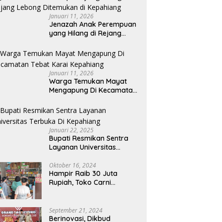
Memandang
Januari 11, 2026
Jenazah Anak Perempuan
yang Hilang di Rejang
Lebong Ditemukan di
Kepahiang
Januari 11, 2026
Warga Temukan Mayat
Mengapung Di Kecamatan
Tebat Karai Kepahiang
Januari 22, 2025
Bupati Resmikan Sentra
Layanan Universitas
Terbuka Di Kepahiang
Oktober 16, 2024
Hampir Raib 30 Juta
Rupiah, Toko Carni
Sentosa Kepahiang Kena
Tipu
September 21, 2024
Berinovasi, Dikbud