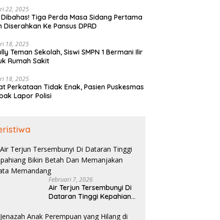
ri 22, 2025
 Dibahas! Tiga Perda Masa Sidang Pertama
h Diserahkan Ke Pansus DPRD
ri 18, 2025
ully Teman Sekolah, Siswi SMPN 1 Bermani Ilir
uk Rumah Sakit
ri 18, 2025
t Perkataan Tidak Enak, Pasien Puskesmas
bak Lapor Polisi
eristiwa
Februari 7, 2026
Air Terjun Tersembunyi Di
Dataran Tinggi Kepahiang
Bikin Betah Dan
Memanjakan Mata