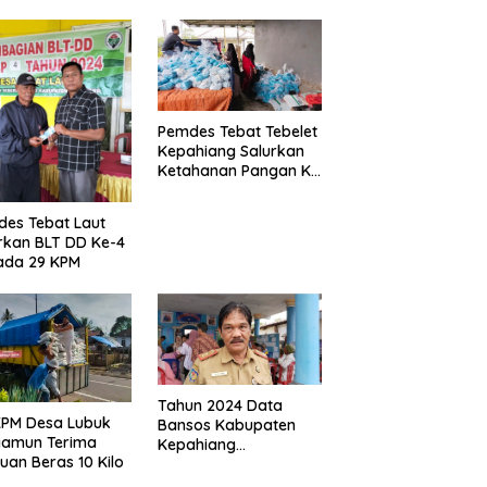
Pemdes Tebat Tebelet
Kepahiang Salurkan
Ketahanan Pangan Ke
600 Kepala Keluarga
es Tebat Laut
rkan BLT DD Ke-4
ada 29 KPM
Tahun 2024 Data
KPM Desa Lubuk
Bansos Kabupaten
yamun Terima
Kepahiang
uan Beras 10 Kilo
Bertambah, Anggaran
Minim!!