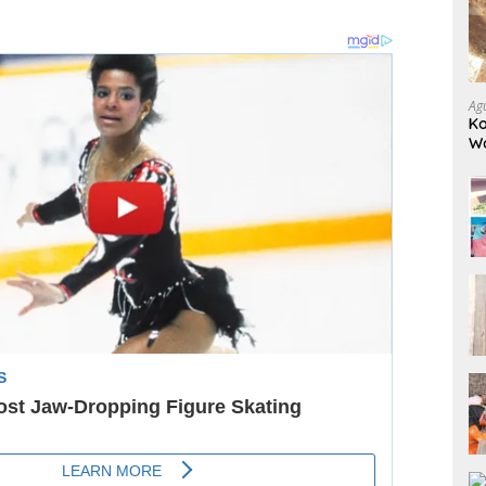
Ag
Ko
W
Bo