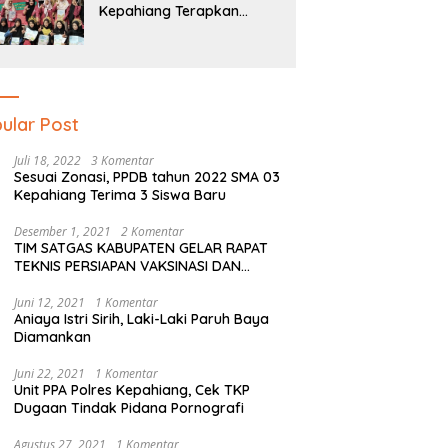
Kepahiang Terapkan
Pendidikan Literasi Dan
Numerasi Tingkat SD Dan
SMP
ular Post
Juli 18, 2022
3 Komentar
Sesuai Zonasi, PPDB tahun 2022 SMA 03
Kepahiang Terima 3 Siswa Baru
Desember 1, 2021
2 Komentar
TIM SATGAS KABUPATEN GELAR RAPAT
TEKNIS PERSIAPAN VAKSINASI DAN
PERSIAPAN NATAL SERTA TAHUN BARU
Juni 12, 2021
1 Komentar
Aniaya Istri Sirih, Laki-Laki Paruh Baya
Diamankan
Juni 22, 2021
1 Komentar
Unit PPA Polres Kepahiang, Cek TKP
Dugaan Tindak Pidana Pornografi
Agustus 27, 2021
1 Komentar