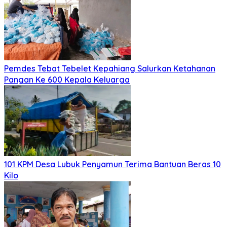
Pemdes Tebat Tebelet Kepahiang Salurkan Ketahanan
Pangan Ke 600 Kepala Keluarga
101 KPM Desa Lubuk Penyamun Terima Bantuan Beras 10
Kilo