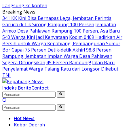
Langsung ke konten
Breaking News
341 KK Kini Bisa Bernapas Lega, Jembatan Perintis
Garuda di Tik Sirong Rampung 100 Persen
Jembatan
Armco Desa Pahlawan Rampung 100 Persen, Asa Baru
540 Warga Kini Jadi Kenyataan
Kodim 0409 Hadirkan Air
Bersih untuk Warga Kepahiang, Pembangunan Sumur
Bor Capai 75 Persen
Detik-detik Akhir! 98,8 Persen
Rampung, Jembatan Impian Warga Desa Pahlawan
Segera Difungsikan
45 Persen Rampung! Jalan Baru
Penyelamat Warga Talang Ratu dari Longsor Dikebut
TNI
Indeks Berita
Contact
Hot News
Kabar Daerah