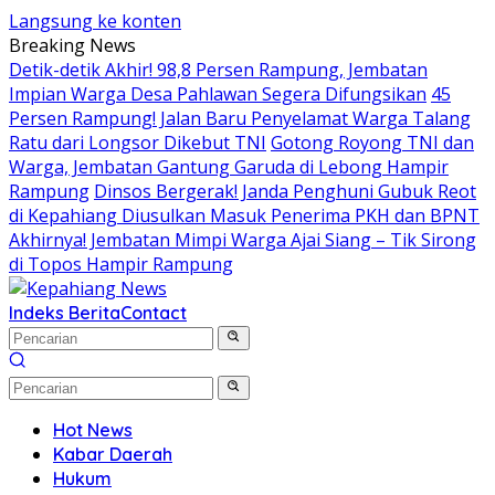
Langsung ke konten
Breaking News
Detik-detik Akhir! 98,8 Persen Rampung, Jembatan
Impian Warga Desa Pahlawan Segera Difungsikan
45
Persen Rampung! Jalan Baru Penyelamat Warga Talang
Ratu dari Longsor Dikebut TNI
Gotong Royong TNI dan
Warga, Jembatan Gantung Garuda di Lebong Hampir
Rampung
Dinsos Bergerak! Janda Penghuni Gubuk Reot
di Kepahiang Diusulkan Masuk Penerima PKH dan BPNT
Akhirnya! Jembatan Mimpi Warga Ajai Siang – Tik Sirong
di Topos Hampir Rampung
Indeks Berita
Contact
Hot News
Kabar Daerah
Hukum