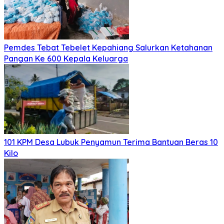
Pemdes Tebat Tebelet Kepahiang Salurkan Ketahanan
Pangan Ke 600 Kepala Keluarga
101 KPM Desa Lubuk Penyamun Terima Bantuan Beras 10
Kilo