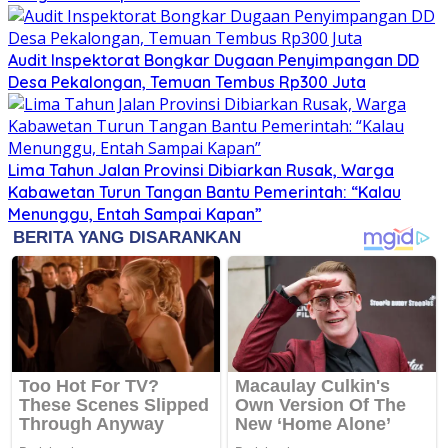
Audit Inspektorat Bongkar Dugaan Penyimpangan DD
Desa Pekalongan, Temuan Tembus Rp300 Juta
Lima Tahun Jalan Provinsi Dibiarkan Rusak, Warga
Kabawetan Turun Tangan Bantu Pemerintah: “Kalau
Menunggu, Entah Sampai Kapan”