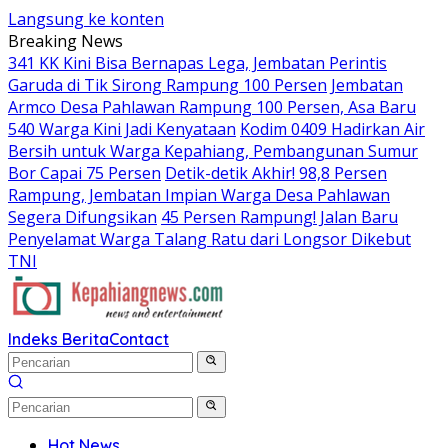
Langsung ke konten
Breaking News
341 KK Kini Bisa Bernapas Lega, Jembatan Perintis
Garuda di Tik Sirong Rampung 100 Persen
Jembatan
Armco Desa Pahlawan Rampung 100 Persen, Asa Baru
540 Warga Kini Jadi Kenyataan
Kodim 0409 Hadirkan Air
Bersih untuk Warga Kepahiang, Pembangunan Sumur
Bor Capai 75 Persen
Detik-detik Akhir! 98,8 Persen
Rampung, Jembatan Impian Warga Desa Pahlawan
Segera Difungsikan
45 Persen Rampung! Jalan Baru
Penyelamat Warga Talang Ratu dari Longsor Dikebut
TNI
Indeks Berita
Contact
Hot News