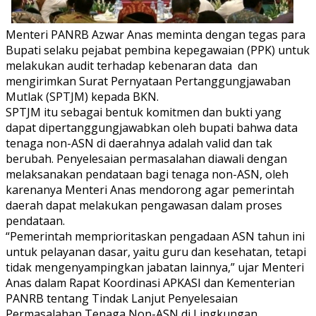
Menteri PANRB Azwar Anas meminta dengan tegas para
Bupati selaku pejabat pembina kepegawaian (PPK) untuk
melakukan audit terhadap kebenaran data dan
mengirimkan Surat Pernyataan Pertanggungjawaban
Mutlak (SPTJM) kepada BKN.
SPTJM itu sebagai bentuk komitmen dan bukti yang
dapat dipertanggungjawabkan oleh bupati bahwa data
tenaga non-ASN di daerahnya adalah valid dan tak
berubah. Penyelesaian permasalahan diawali dengan
melaksanakan pendataan bagi tenaga non-ASN, oleh
karenanya Menteri Anas mendorong agar pemerintah
daerah dapat melakukan pengawasan dalam proses
pendataan.
“Pemerintah memprioritaskan pengadaan ASN tahun ini
untuk pelayanan dasar, yaitu guru dan kesehatan, tetapi
tidak mengenyampingkan jabatan lainnya,” ujar Menteri
Anas dalam Rapat Koordinasi APKASI dan Kementerian
PANRB tentang Tindak Lanjut Penyelesaian
Permasalahan Tenaga Non-ASN di Lingkungan