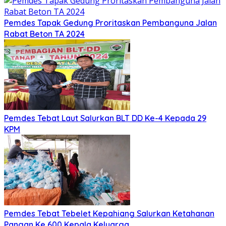
Pemdes Tapak Gedung Proritaskan Pembanguna Jalan
Rabat Beton TA 2024
Pemdes Tebat Laut Salurkan BLT DD Ke-4 Kepada 29
KPM
Pemdes Tebat Tebelet Kepahiang Salurkan Ketahanan
Pangan Ke 600 Kepala Keluarga