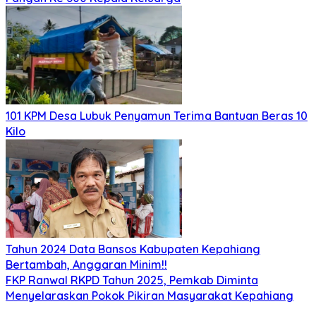
101 KPM Desa Lubuk Penyamun Terima Bantuan Beras 10
Kilo
Tahun 2024 Data Bansos Kabupaten Kepahiang
Bertambah, Anggaran Minim!!
FKP Ranwal RKPD Tahun 2025, Pemkab Diminta
Menyelaraskan Pokok Pikiran Masyarakat Kepahiang