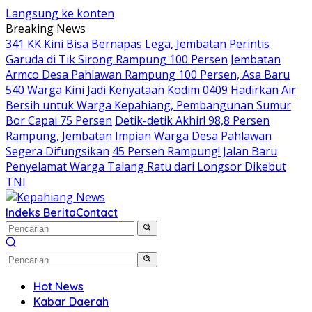
Langsung ke konten
Breaking News
341 KK Kini Bisa Bernapas Lega, Jembatan Perintis
Garuda di Tik Sirong Rampung 100 Persen
Jembatan
Armco Desa Pahlawan Rampung 100 Persen, Asa Baru
540 Warga Kini Jadi Kenyataan
Kodim 0409 Hadirkan Air
Bersih untuk Warga Kepahiang, Pembangunan Sumur
Bor Capai 75 Persen
Detik-detik Akhir! 98,8 Persen
Rampung, Jembatan Impian Warga Desa Pahlawan
Segera Difungsikan
45 Persen Rampung! Jalan Baru
Penyelamat Warga Talang Ratu dari Longsor Dikebut
TNI
Indeks Berita
Contact
Hot News
Kabar Daerah