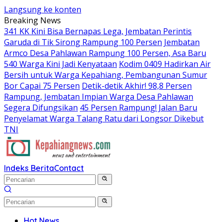
Langsung ke konten
Breaking News
341 KK Kini Bisa Bernapas Lega, Jembatan Perintis
Garuda di Tik Sirong Rampung 100 Persen
Jembatan
Armco Desa Pahlawan Rampung 100 Persen, Asa Baru
540 Warga Kini Jadi Kenyataan
Kodim 0409 Hadirkan Air
Bersih untuk Warga Kepahiang, Pembangunan Sumur
Bor Capai 75 Persen
Detik-detik Akhir! 98,8 Persen
Rampung, Jembatan Impian Warga Desa Pahlawan
Segera Difungsikan
45 Persen Rampung! Jalan Baru
Penyelamat Warga Talang Ratu dari Longsor Dikebut
TNI
Indeks Berita
Contact
Hot News