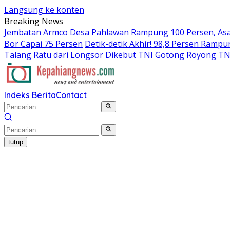
Langsung ke konten
Breaking News
Jembatan Armco Desa Pahlawan Rampung 100 Persen, Asa 
Bor Capai 75 Persen
Detik-detik Akhir! 98,8 Persen Ram
Talang Ratu dari Longsor Dikebut TNI
Gotong Royong TN
Indeks Berita
Contact
tutup