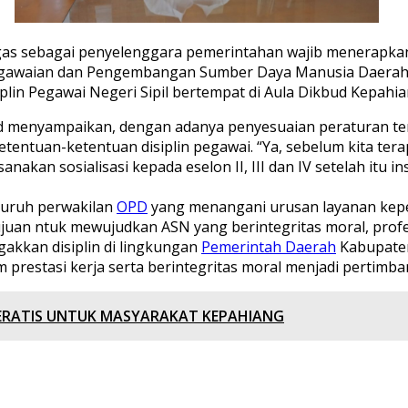
sebagai penyelenggara pemerintahan wajib menerapkan pr
n Kepegawaian dan Pengembangan Sumber Daya Manusia Daera
in Pegawai Negeri Sipil bertempat di Aula Dikbud Kepahian
d menyampaikan, dengan adanya penyesuaian peraturan te
entuan-ketentuan disiplin pegawai. “Ya, sebelum kita tera
anakan sosialisasi kepada eselon II, III dan IV setelah itu 
seluruh perwakilan
OPD
yang menangani urusan layanan kep
juan ntuk mewujudkan ASN yang berintegritas moral, profes
akkan disiplin di lingkungan
Pemerintah Daerah
Kabupaten
em prestasi kerja serta berintegritas moral menjadi pertim
ERATIS UNTUK MASYARAKAT KEPAHIANG