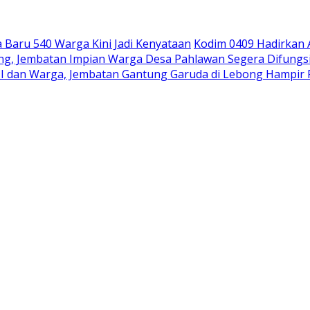
Baru 540 Warga Kini Jadi Kenyataan
Kodim 0409 Hadirkan
pung, Jembatan Impian Warga Desa Pahlawan Segera Difungs
I dan Warga, Jembatan Gantung Garuda di Lebong Hampi