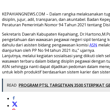
KEPAHIANGNEWS.COM – Dalam rangka melaksanakan tugas 
disiplin, jujur, adil, transparan, dan akuntabel. Bada
Peraturan Pemerintah Nomor 94 Tahun 2021 tentang Disipl
Sekretaris Daerah Kabupaten Kepahiang, Dr.Hartono,M.P
pengetahuan dan wawasan pegawai negeri sipil tentang ket
dahulu dari asisten bidang pengawasan komisi
ASN
melaks
dianjurkan oleh PP No 94 tahun 2021 itu,” ujarnya.
Lanjutnya, melalui kegiatan sosialisasi yang diikuti oleh 
wasawan terbaru dalam bidang disiplin pegawai dengan tu
ASN sehingga nanti dapat dijadikan pedoman dalam meneg
untuk lebih produktif berdasarkan sistem karier dan sist
READ
PROGRAM PTSL TARGETKAN 3500 STERPIKAT G