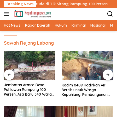
Langsung
erintis Garuda di Tik Sirong Rampung 100 Persen
Breaking News
Jemba
ke
konten
Hot News
Kabar Daerah
Hukum
Kriminal
Nasional
Ne
Sawah Rejang Lebong
Jembatan Armco Desa
Kodim 0409 Hadirkan Air
Pahlawan Rampung 100
Bersih untuk Warga
Persen, Asa Baru 540 Warga
Kepahiang, Pembangunan
Kini Jadi Kenyataan
Sumur Bor Capai 75 Persen