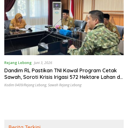
Rejang Lebong
Juni 3, 2026
Dandim RL Pastikan TNI Kawal Program Cetak
Sawah, Soroti Krisis Irigasi 572 Hektare Lahan di
Tanjung Gelang
Kodim 0409/Rejang Lebong
,
Sawah Rejang Lebong
Berita Terkini