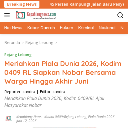
Langsung
n
Breaking News
45 Persen Rampung! Jalan Baru Penyelamat Warga Tal
ke
konten
Hot News
Kabar Daerah
Hukum
Kriminal
Nasional
Ne
Beranda
Rejang Lebong
Rejang Lebong
Meriahkan Piala Dunia 2026, Kodim
0409 RL Siapkan Nobar Bersama
Warga Hingga Akhir Juni
Reporter: candra
|
Editor: candra
Meriahkan Piala Dunia 2026, Kodim 0409/RL Ajak
Masyarakat Nobar
Kepahiang News
-
Kodim 0409/Rejang Lebong
,
Piala Dunia 2026
Juni 12, 2026