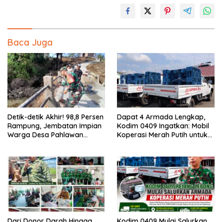
Baca Juga
Detik-detik Akhir! 98,8 Persen
Dapat 4 Armada Lengkap,
Rampung, Jembatan Impian
Kodim 0409 Ingatkan: Mobil
Warga Desa Pahlawan
Koperasi Merah Putih untuk
Segera Difungsikan
Aktivitas Kopdes, Bukan
untuk Pribadi
Dari Donor Darah Hingga
Kodim 0409 Mulai Salurkan