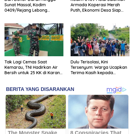
Sunat Massal, Kodim
Armada Koperasi Merah
0409/Rejang Lebong
Putih, Ekonomi Desa Siap
Hadirkan Kebahagiaan di
Melaju
HUT ke-1 Kodam XXI/Radin
Inten
Tak Lagi Cemas Saat
Dulu Terisolasi, Kini
Kemarau, TNI Hadirkan Air
Tersenyum: Warga Ucapkan
Bersih untuk 25 KK di Karang
Terima Kasih kepada
Baru
Presiden Prabowo dan TNI
atas Jembatan Garuda