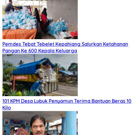
Pemdes Tebat Tebelet Kepahiang Salurkan Ketahanan
Pangan Ke 600 Kepala Keluarga
101 KPM Desa Lubuk Penyamun Terima Bantuan Beras 10
Kilo