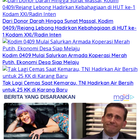
Dari Donor Darah Hingga Sunat Massal, Kodim
0409/Rejang Lebong Hadirkan Kebahagiaan di HUT ke-
1 Kodam XXI/Radin Inten
Kodim 0409 Mulai Salurkan Armada Koperasi Merah
Putih, Ekonomi Desa Siap Melaju
Tak Lagi Cemas Saat Kemarau, TNI Hadirkan Air Bersih
untuk 25 KK di Karang Baru