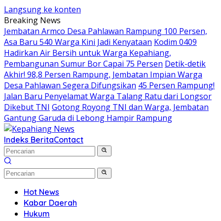
Langsung ke konten
Breaking News
Jembatan Armco Desa Pahlawan Rampung 100 Persen,
Asa Baru 540 Warga Kini Jadi Kenyataan
Kodim 0409
Hadirkan Air Bersih untuk Warga Kepahiang,
Pembangunan Sumur Bor Capai 75 Persen
Detik-detik
Akhir! 98,8 Persen Rampung, Jembatan Impian Warga
Desa Pahlawan Segera Difungsikan
45 Persen Rampung!
Jalan Baru Penyelamat Warga Talang Ratu dari Longsor
Dikebut TNI
Gotong Royong TNI dan Warga, Jembatan
Gantung Garuda di Lebong Hampir Rampung
Indeks Berita
Contact
Hot News
Kabar Daerah
Hukum