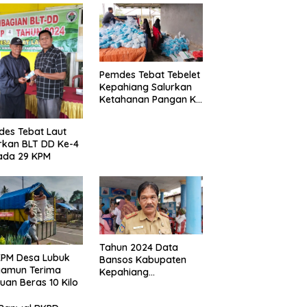
Pemdes Tebat Tebelet
Kepahiang Salurkan
Ketahanan Pangan Ke
600 Kepala Keluarga
es Tebat Laut
rkan BLT DD Ke-4
ada 29 KPM
Tahun 2024 Data
KPM Desa Lubuk
Bansos Kabupaten
yamun Terima
Kepahiang
uan Beras 10 Kilo
Bertambah, Anggaran
Minim!!