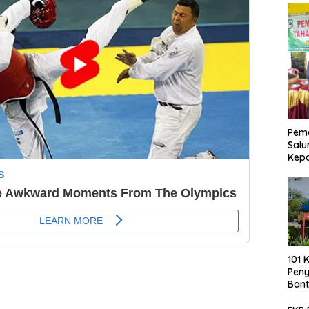
Pemd
Salu
Kep
101 
Pen
Bant