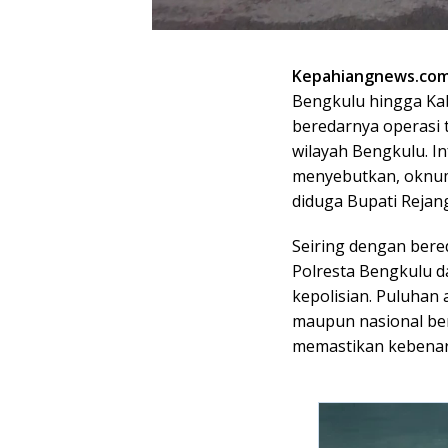
Kepahiangnews.com
Bengkulu hingga K
beredarnya operasi 
wilayah Bengkulu. I
menyebutkan, oknum 
diduga Bupati Rejan
Seiring dengan bered
Polresta Bengkulu da
kepolisian. Puluhan
maupun nasional be
memastikan kebenar