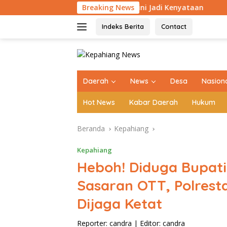
Langsung
Baru 540 Warga Kini Jadi Kenyataan
Breaking News
Kodim 0409 Hadir
ke
konten
Indeks Berita
Contact
tutup
Daerah
News
Desa
Nasion
Hot News
Kabar Daerah
Hukum
Beranda
Kepahiang
Kepahiang
Heboh! Diduga Bupati
Sasaran OTT, Polrest
Dijaga Ketat
Reporter: candra
|
Editor: candra