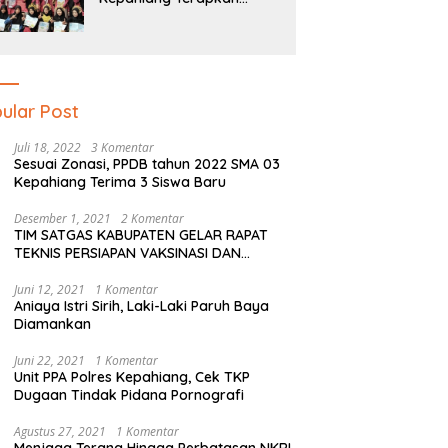
Pendidikan Literasi Dan
Numerasi Tingkat SD Dan
SMP
ular Post
Juli 18, 2022
3 Komentar
Sesuai Zonasi, PPDB tahun 2022 SMA 03
Kepahiang Terima 3 Siswa Baru
Desember 1, 2021
2 Komentar
TIM SATGAS KABUPATEN GELAR RAPAT
TEKNIS PERSIAPAN VAKSINASI DAN
PERSIAPAN NATAL SERTA TAHUN BARU
Juni 12, 2021
1 Komentar
Aniaya Istri Sirih, Laki-Laki Paruh Baya
Diamankan
Juni 22, 2021
1 Komentar
Unit PPA Polres Kepahiang, Cek TKP
Dugaan Tindak Pidana Pornografi
Agustus 27, 2021
1 Komentar