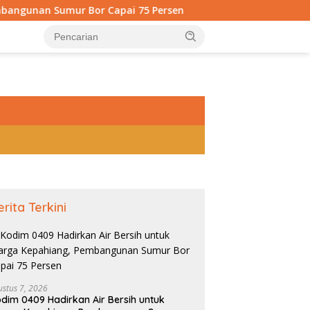
r Capai 75 Persen
Detik-detik Akhir! 98,8 Persen Ram
tutup
erita Terkini
ustus 7, 2026
dim 0409 Hadirkan Air Bersih untuk