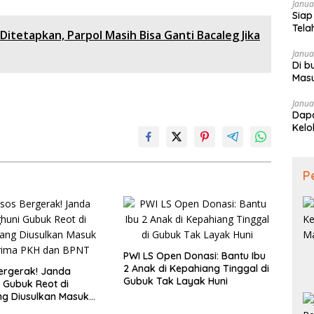
Janua
Siap
Tela
itetapkan, Parpol Masih Bisa Ganti Bacaleg Jika
Janua
Di b
Mas
Janua
Dapa
Kelo
P
PWI LS Open Donasi: Bantu Ibu
2 Anak di Kepahiang Tinggal di
ergerak! Janda
Gubuk Tak Layak Huni
 Gubuk Reot di
g Diusulkan Masuk
a PKH dan BPNT