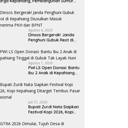
arga Kepahiang, Pembangunan Sumur
r Capai 75 Persen
Agustus 4, 2026
Dinsos Bergerak! Janda
Penghuni Gubuk Reot di
Kepahiang Diusulkan
Masuk Penerima PKH dan
BPNT
Agustus 1, 2026
PWI LS Open Donasi: Bantu
Ibu 2 Anak di Kepahiang
Tinggal di Gubuk Tak
Layak Huni
Juli 31, 2026
Bupati Zurdi Nata Siapkan
Festival Kopi 2026, Kopi
Kepahiang Ditarget
Tembus Pasar Nasional