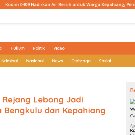
kan Air Bersih untuk Warga Kepahiang, Pembangunan Sumur Bo
al
Hukum
Politik
Video
Kriminal
Nasional
News
Olahraga
Sosial
B
 Rejang Lebong Jadi
a Bengkulu dan Kepahiang
Ag
Ko