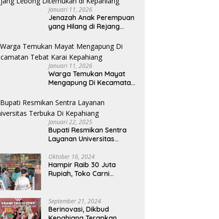
Januari 11, 2026
Jenazah Anak Perempuan
yang Hilang di Rejang
Lebong Ditemukan di
Kepahiang
Januari 11, 2026
Warga Temukan Mayat
Mengapung Di Kecamatan
Tebat Karai Kepahiang
Januari 22, 2025
Bupati Resmikan Sentra
Layanan Universitas
Terbuka Di Kepahiang
Oktober 16, 2024
Hampir Raib 30 Juta
Rupiah, Toko Carni
Sentosa Kepahiang Kena
Tipu
September 21, 2024
Berinovasi, Dikbud
Kepahiang Terapkan