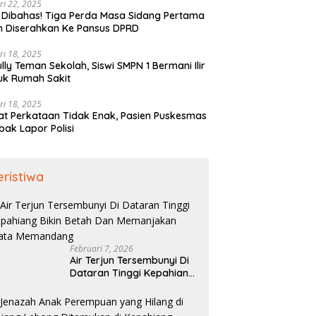
ri 22, 2025
 Dibahas! Tiga Perda Masa Sidang Pertama
h Diserahkan Ke Pansus DPRD
ri 18, 2025
ully Teman Sekolah, Siswi SMPN 1 Bermani Ilir
uk Rumah Sakit
ri 18, 2025
t Perkataan Tidak Enak, Pasien Puskesmas
bak Lapor Polisi
eristiwa
Februari 7, 2026
Air Terjun Tersembunyi Di
Dataran Tinggi Kepahiang
Bikin Betah Dan
Memanjakan Mata
Memandang