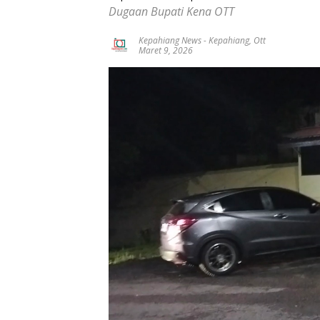
Dugaan Bupati Kena OTT
Kepahiang News
-
Kepahiang
,
Ott
Maret 9, 2026