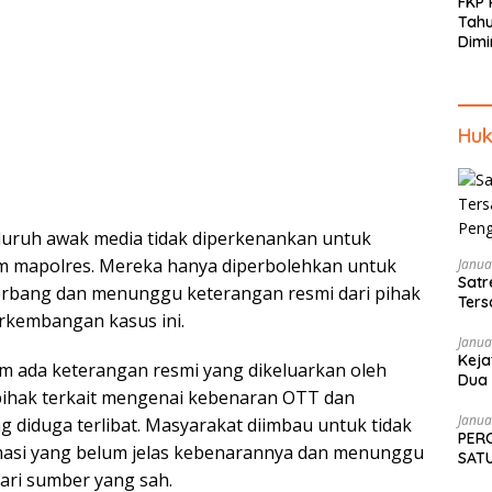
FKP
Tah
Dimi
Men
Piki
Kep
Huk
luruh awak media tidak diperkenankan untuk
m mapolres. Mereka hanya diperbolehkan untuk
Janua
Satr
erbang dan menunggu keterangan resmi dari pihak
Ters
erkembangan kasus ini.
Pen
Janua
Keja
lum ada keterangan resmi yang dikeluarkan oleh
Dua 
pihak terkait mengenai kebenaran OTT dan
Tekn
Janua
ng diduga terlibat. Masyarakat diimbau untuk tidak
PER
asi yang belum jelas kebenarannya dan menunggu
SATU
SAM
ari sumber yang sah.