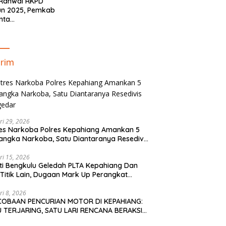
 Ranwal RKPD
un 2025, Pemkab
nta
yelaraskan Pokok
ran Masyarakat
ahiang
rim
ri 29, 2026
es Narkoba Polres Kepahiang Amankan 5
angka Narkoba, Satu Diantaranya Resedivis
gedar
ri 15, 2026
ti Bengkulu Geledah PLTA Kepahiang Dan
Titik Lain, Dugaan Mark Up Perangkat
is TA 2022-2023
ri 8, 2026
COBAAN PENCURIAN MOTOR DI KEPAHIANG:
 TERJARING, SATU LARI RENCANA BERAKSI
PAI KE BENGKULU