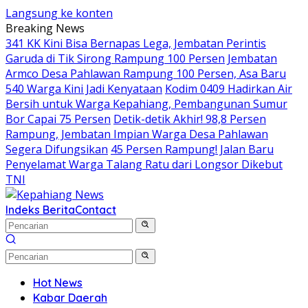
Langsung ke konten
Breaking News
341 KK Kini Bisa Bernapas Lega, Jembatan Perintis
Garuda di Tik Sirong Rampung 100 Persen
Jembatan
Armco Desa Pahlawan Rampung 100 Persen, Asa Baru
540 Warga Kini Jadi Kenyataan
Kodim 0409 Hadirkan Air
Bersih untuk Warga Kepahiang, Pembangunan Sumur
Bor Capai 75 Persen
Detik-detik Akhir! 98,8 Persen
Rampung, Jembatan Impian Warga Desa Pahlawan
Segera Difungsikan
45 Persen Rampung! Jalan Baru
Penyelamat Warga Talang Ratu dari Longsor Dikebut
TNI
Indeks Berita
Contact
Hot News
Kabar Daerah