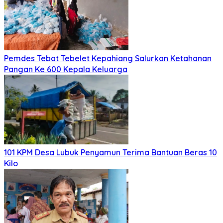
Pemdes Tebat Tebelet Kepahiang Salurkan Ketahanan
Pangan Ke 600 Kepala Keluarga
101 KPM Desa Lubuk Penyamun Terima Bantuan Beras 10
Kilo