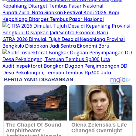
Bupati Zurdi Nata Siapkan Festival Kopi 2026, Kopi
Kepahiang Ditarget Tembus Pasar Nasional
GTRA 2026 Dimulai, Tujuh Desa di Kepahiang Provinsi
Bengkulu Disiapkan Jadi Sentra Ekonomi Baru
Audit Inspektorat Bongkar Dugaan Penyimpangan DD
Desa Pekalongan, Temuan Tembus Rp300 Juta