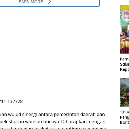
Pemd
Salu
Kep
101 
kan wujud sinergi antara pemerintah daerah dan
Pen
elestarian warisan budaya. Diharapkan, dengan
Bant
, kesadaran masyarakat akan pentingnya menjaga