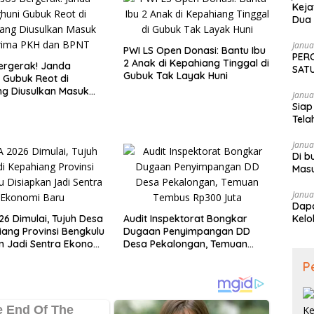
Keja
Dua 
Tekn
Janua
PWI LS Open Donasi: Bantu Ibu
PER
2 Anak di Kepahiang Tinggal di
ergerak! Janda
SATU
Gubuk Tak Layak Huni
 Gubuk Reot di
SAM
g Diusulkan Masuk
Janua
a PKH dan BPNT
Siap
Tela
Janua
Di b
Mas
Janua
Dapa
6 Dimulai, Tujuh Desa
Audit Inspektorat Bongkar
Kelo
iang Provinsi Bengkulu
Dugaan Penyimpangan DD
n Jadi Sentra Ekonomi
Desa Pekalongan, Temuan
Tembus Rp300 Juta
P