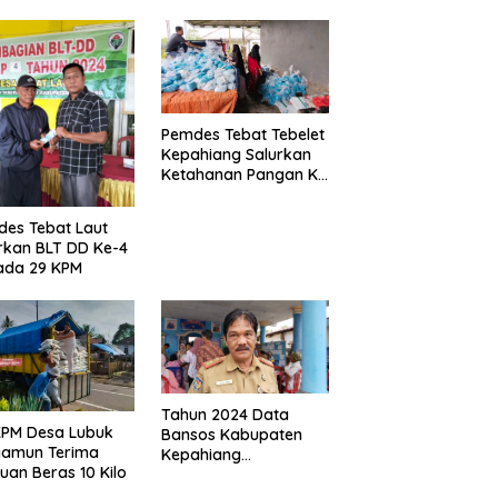
Pemdes Tebat Tebelet
Kepahiang Salurkan
Ketahanan Pangan Ke
600 Kepala Keluarga
es Tebat Laut
rkan BLT DD Ke-4
ada 29 KPM
Tahun 2024 Data
KPM Desa Lubuk
Bansos Kabupaten
yamun Terima
Kepahiang
uan Beras 10 Kilo
Bertambah, Anggaran
Minim!!