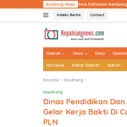
Langsung
Jembatan Armco Desa Pahlawan Rampung 100 Persen, Asa Ba
Breaking News
ke
konten
Indeks Berita
Contact
tutup
Daerah
News
Desa
Nasion
Hot News
Kabar Daerah
Hukum
Beranda
Kepahiang
Kepahiang
Dinas Pendidikan Da
Gelar Kerja Bakti Di 
PLN