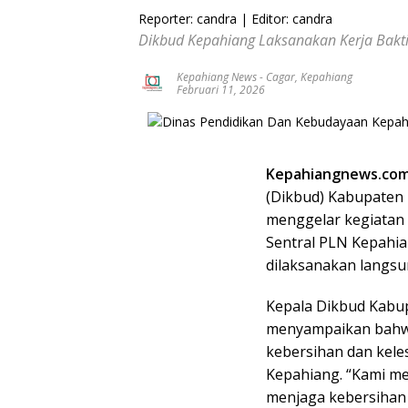
Reporter: candra
|
Editor: candra
Dikbud Kepahiang Laksanakan Kerja Bakt
Kepahiang News
-
Cagar
,
Kepahiang
Februari 11, 2026
Kepahiangnews.com
(Dikbud) Kabupaten
menggelar kegiatan 
Sentral PLN Kepahian
dilaksanakan langsu
Kepala Dikbud Kabup
menyampaikan bahwa
kebersihan dan kele
Kepahiang. “Kami m
menjaga kebersihan 