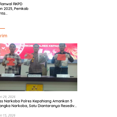
 Ranwal RKPD
un 2025, Pemkab
nta
yelaraskan Pokok
ran Masyarakat
ahiang
rim
ri 29, 2026
es Narkoba Polres Kepahiang Amankan 5
angka Narkoba, Satu Diantaranya Resedivis
gedar
ri 15, 2026