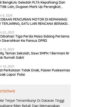
ti Bengkulu Geledah PLTA Kepahiang Dan
Titik Lain, Dugaan Mark Up Perangkat
is TA 2022-2023
ri 8, 2026
COBAAN PENCURIAN MOTOR DI KEPAHIANG:
 TERJARING, SATU LARI RENCANA BERAKSI
PAI KE BENGKULU
ri 22, 2025
 Dibahas! Tiga Perda Masa Sidang Pertama
h Diserahkan Ke Pansus DPRD
ri 18, 2025
ully Teman Sekolah, Siswi SMPN 1 Bermani Ilir
uk Rumah Sakit
ri 18, 2025
t Perkataan Tidak Enak, Pasien Puskesmas
bak Lapor Polisi
eristiwa