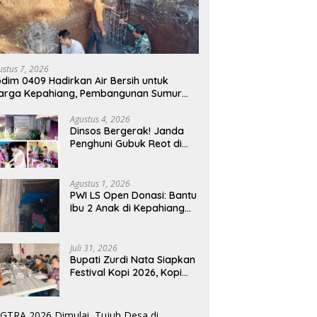
ustus 7, 2026
dim 0409 Hadirkan Air Bersih untuk
arga Kepahiang, Pembangunan Sumur
r Capai 75 Persen
Agustus 4, 2026
Dinsos Bergerak! Janda
Penghuni Gubuk Reot di
Kepahiang Diusulkan
Masuk Penerima PKH dan
BPNT
Agustus 1, 2026
PWI LS Open Donasi: Bantu
Ibu 2 Anak di Kepahiang
Tinggal di Gubuk Tak
Layak Huni
Juli 31, 2026
Bupati Zurdi Nata Siapkan
Festival Kopi 2026, Kopi
Kepahiang Ditarget
Tembus Pasar Nasional