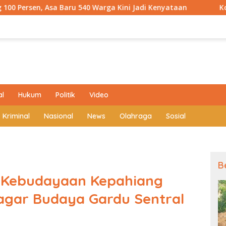
ru 540 Warga Kini Jadi Kenyataan
Kodim 0409 Hadirka
al
Hukum
Politik
Video
Kriminal
Nasional
News
Olahraga
Sosial
B
n Kebudayaan Kepahiang
Cagar Budaya Gardu Sentral