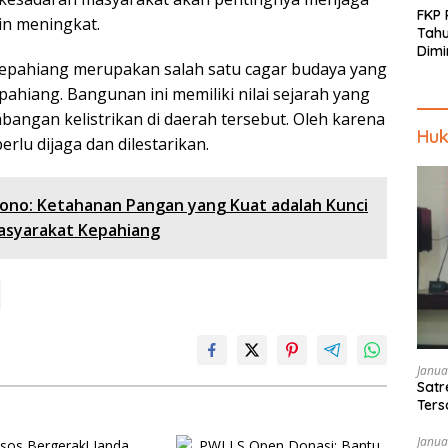
FKP
in meningkat.
Tah
Dimi
Kepahiang merupakan salah satu cagar budaya yang
Men
Piki
ahiang. Bangunan ini memiliki nilai sejarah yang
Kep
bangan kelistrikan di daerah tersebut. Oleh karena
Huk
erlu dijaga dan dilestarikan.
ono: Ketahanan Pangan yang Kuat adalah Kunci
asyarakat Kepahiang
Janua
Satr
Ters
Pen
Janua