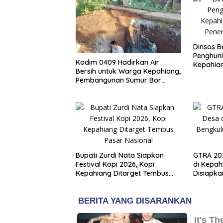
Dinsos B
Penghuni
Kodim 0409 Hadirkan Air
Kepahian
Bersih untuk Warga Kepahiang,
Penerim
Pembangunan Sumur Bor
Capai 75 Persen
Bupati Zurdi Nata Siapkan
GTRA 202
Festival Kopi 2026, Kopi
di Kepah
Kepahiang Ditarget Tembus
Disiapka
Pasar Nasional
Baru