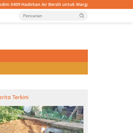
n Air Bersih untuk Warga Kepahiang, Pembangunan Sumur Bor C
tutup
erita Terkini