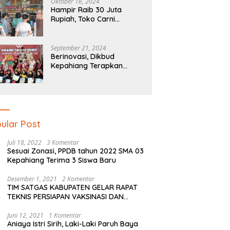
Oktober 16, 2024
Hampir Raib 30 Juta
Rupiah, Toko Carni
Sentosa Kepahiang Kena
Tipu
September 21, 2024
Berinovasi, Dikbud
Kepahiang Terapkan
Pendidikan Literasi Dan
Numerasi Tingkat SD Dan
SMP
ular Post
Juli 18, 2022
3 Komentar
Sesuai Zonasi, PPDB tahun 2022 SMA 03
Kepahiang Terima 3 Siswa Baru
Desember 1, 2021
2 Komentar
TIM SATGAS KABUPATEN GELAR RAPAT
TEKNIS PERSIAPAN VAKSINASI DAN
PERSIAPAN NATAL SERTA TAHUN BARU
Juni 12, 2021
1 Komentar
Aniaya Istri Sirih, Laki-Laki Paruh Baya