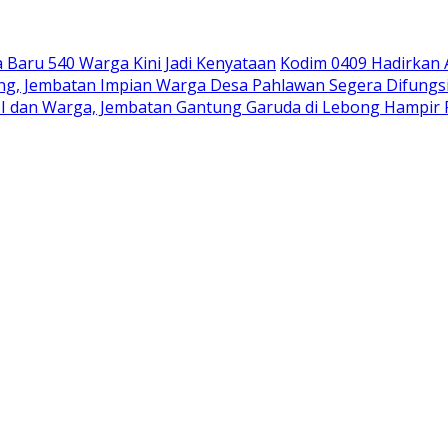
Baru 540 Warga Kini Jadi Kenyataan
Kodim 0409 Hadirkan
pung, Jembatan Impian Warga Desa Pahlawan Segera Difungs
I dan Warga, Jembatan Gantung Garuda di Lebong Hampi