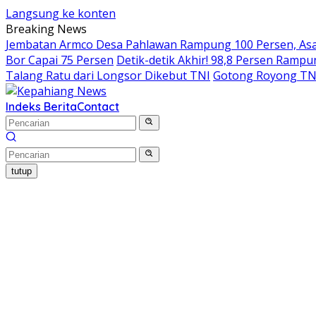
Langsung ke konten
Breaking News
Jembatan Armco Desa Pahlawan Rampung 100 Persen, Asa 
Bor Capai 75 Persen
Detik-detik Akhir! 98,8 Persen Ram
Talang Ratu dari Longsor Dikebut TNI
Gotong Royong TN
Indeks Berita
Contact
tutup