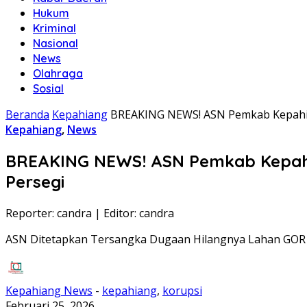
Hukum
Kriminal
Nasional
News
Olahraga
Sosial
Beranda
Kepahiang
BREAKING NEWS! ASN Pemkab Kepahian
Kepahiang
,
News
BREAKING NEWS! ASN Pemkab Kepahia
Persegi
Reporter: candra
|
Editor: candra
ASN Ditetapkan Tersangka Dugaan Hilangnya Lahan GOR
Kepahiang News
-
kepahiang
,
korupsi
Februari 25, 2026