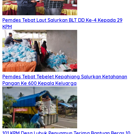
Pemdes Tebat Laut Salurkan BLT DD Ke-4 Kepada 29
KPM
Pemdes Tebat Tebelet Kepahiang Salurkan Ketahanan
Pangan Ke 600 Kepala Keluarga
101 KPM Desa Lubuk Penyamun Terima Bantuan Beras 10