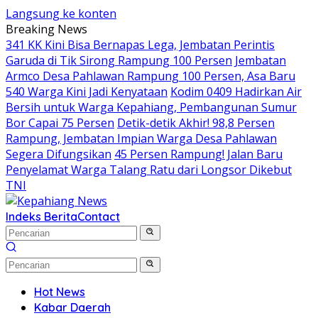
Langsung ke konten
Breaking News
341 KK Kini Bisa Bernapas Lega, Jembatan Perintis
Garuda di Tik Sirong Rampung 100 Persen
Jembatan
Armco Desa Pahlawan Rampung 100 Persen, Asa Baru
540 Warga Kini Jadi Kenyataan
Kodim 0409 Hadirkan Air
Bersih untuk Warga Kepahiang, Pembangunan Sumur
Bor Capai 75 Persen
Detik-detik Akhir! 98,8 Persen
Rampung, Jembatan Impian Warga Desa Pahlawan
Segera Difungsikan
45 Persen Rampung! Jalan Baru
Penyelamat Warga Talang Ratu dari Longsor Dikebut
TNI
Indeks Berita
Contact
Hot News
Kabar Daerah