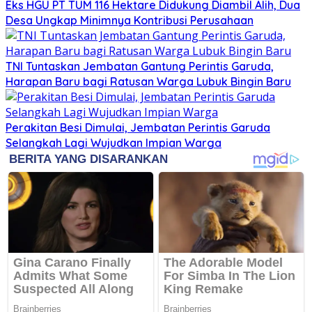
Eks HGU PT TUM 116 Hektare Didukung Diambil Alih, Dua
Desa Ungkap Minimnya Kontribusi Perusahaan
TNI Tuntaskan Jembatan Gantung Perintis Garuda,
Harapan Baru bagi Ratusan Warga Lubuk Bingin Baru
Perakitan Besi Dimulai, Jembatan Perintis Garuda
Selangkah Lagi Wujudkan Impian Warga