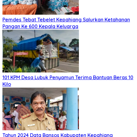
Pemdes Tebat Tebelet Kepahiang Salurkan Ketahanan
Pangan Ke 600 Kepala Keluarga
101 KPM Desa Lubuk Penyamun Terima Bantuan Beras 10
Kilo
Tahun 2024 Data Bansos Kabupaten Kepahiang