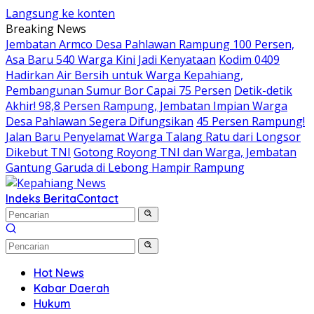
Langsung ke konten
Breaking News
Jembatan Armco Desa Pahlawan Rampung 100 Persen,
Asa Baru 540 Warga Kini Jadi Kenyataan
Kodim 0409
Hadirkan Air Bersih untuk Warga Kepahiang,
Pembangunan Sumur Bor Capai 75 Persen
Detik-detik
Akhir! 98,8 Persen Rampung, Jembatan Impian Warga
Desa Pahlawan Segera Difungsikan
45 Persen Rampung!
Jalan Baru Penyelamat Warga Talang Ratu dari Longsor
Dikebut TNI
Gotong Royong TNI dan Warga, Jembatan
Gantung Garuda di Lebong Hampir Rampung
Indeks Berita
Contact
Hot News
Kabar Daerah
Hukum