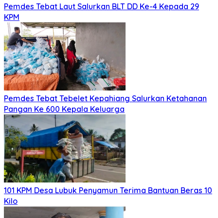
Pemdes Tebat Laut Salurkan BLT DD Ke-4 Kepada 29
KPM
Pemdes Tebat Tebelet Kepahiang Salurkan Ketahanan
Pangan Ke 600 Kepala Keluarga
101 KPM Desa Lubuk Penyamun Terima Bantuan Beras 10
Kilo