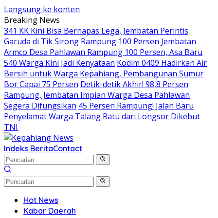
Langsung ke konten
Breaking News
341 KK Kini Bisa Bernapas Lega, Jembatan Perintis
Garuda di Tik Sirong Rampung 100 Persen
Jembatan
Armco Desa Pahlawan Rampung 100 Persen, Asa Baru
540 Warga Kini Jadi Kenyataan
Kodim 0409 Hadirkan Air
Bersih untuk Warga Kepahiang, Pembangunan Sumur
Bor Capai 75 Persen
Detik-detik Akhir! 98,8 Persen
Rampung, Jembatan Impian Warga Desa Pahlawan
Segera Difungsikan
45 Persen Rampung! Jalan Baru
Penyelamat Warga Talang Ratu dari Longsor Dikebut
TNI
Indeks Berita
Contact
Hot News
Kabar Daerah