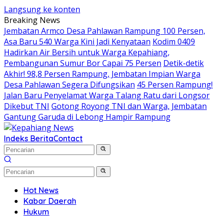
Langsung ke konten
Breaking News
Jembatan Armco Desa Pahlawan Rampung 100 Persen,
Asa Baru 540 Warga Kini Jadi Kenyataan
Kodim 0409
Hadirkan Air Bersih untuk Warga Kepahiang,
Pembangunan Sumur Bor Capai 75 Persen
Detik-detik
Akhir! 98,8 Persen Rampung, Jembatan Impian Warga
Desa Pahlawan Segera Difungsikan
45 Persen Rampung!
Jalan Baru Penyelamat Warga Talang Ratu dari Longsor
Dikebut TNI
Gotong Royong TNI dan Warga, Jembatan
Gantung Garuda di Lebong Hampir Rampung
Indeks Berita
Contact
Hot News
Kabar Daerah
Hukum