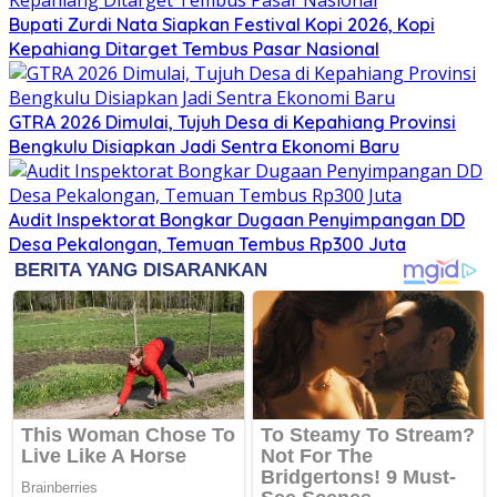
Bupati Zurdi Nata Siapkan Festival Kopi 2026, Kopi
Kepahiang Ditarget Tembus Pasar Nasional
GTRA 2026 Dimulai, Tujuh Desa di Kepahiang Provinsi
Bengkulu Disiapkan Jadi Sentra Ekonomi Baru
Audit Inspektorat Bongkar Dugaan Penyimpangan DD
Desa Pekalongan, Temuan Tembus Rp300 Juta