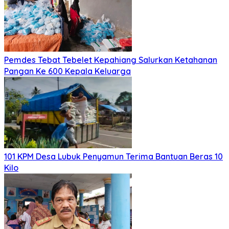
Pemdes Tebat Tebelet Kepahiang Salurkan Ketahanan
Pangan Ke 600 Kepala Keluarga
101 KPM Desa Lubuk Penyamun Terima Bantuan Beras 10
Kilo