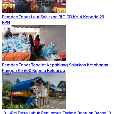
Pemdes Tebat Laut Salurkan BLT DD Ke-4 Kepada 29
KPM
Pemdes Tebat Tebelet Kepahiang Salurkan Ketahanan
Pangan Ke 600 Kepala Keluarga
101 KPM Desa Lubuk Penyamun Terima Bantuan Beras 10