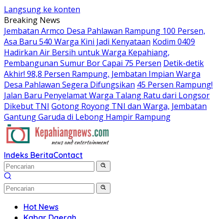
Langsung ke konten
Breaking News
Jembatan Armco Desa Pahlawan Rampung 100 Persen,
Asa Baru 540 Warga Kini Jadi Kenyataan
Kodim 0409
Hadirkan Air Bersih untuk Warga Kepahiang,
Pembangunan Sumur Bor Capai 75 Persen
Detik-detik
Akhir! 98,8 Persen Rampung, Jembatan Impian Warga
Desa Pahlawan Segera Difungsikan
45 Persen Rampung!
Jalan Baru Penyelamat Warga Talang Ratu dari Longsor
Dikebut TNI
Gotong Royong TNI dan Warga, Jembatan
Gantung Garuda di Lebong Hampir Rampung
Indeks Berita
Contact
Hot News
Kabar Daerah