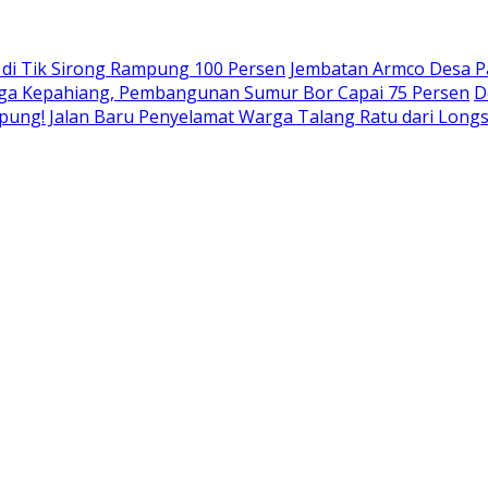
a di Tik Sirong Rampung 100 Persen
Jembatan Armco Desa P
rga Kepahiang, Pembangunan Sumur Bor Capai 75 Persen
D
pung! Jalan Baru Penyelamat Warga Talang Ratu dari Long