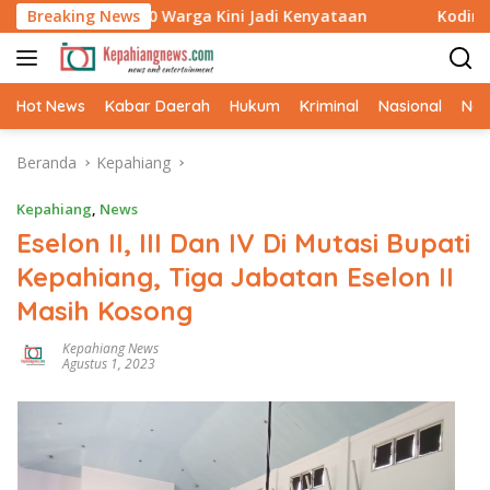
Langsung
ru 540 Warga Kini Jadi Kenyataan
Breaking News
Kodim 0409 Hadirka
ke
konten
Hot News
Kabar Daerah
Hukum
Kriminal
Nasional
Ne
Beranda
Kepahiang
Kepahiang
,
News
Eselon II, III Dan IV Di Mutasi Bupati
Kepahiang, Tiga Jabatan Eselon II
Masih Kosong
Kepahiang News
Agustus 1, 2023