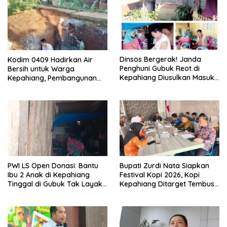
Dinsos Bergerak! Janda
Kodim 0409 Hadirkan Air
Penghuni Gubuk Reot di
Bersih untuk Warga
Kepahiang Diusulkan Masuk
Kepahiang, Pembangunan
Penerima PKH dan BPNT
Sumur Bor Capai 75 Persen
PWI LS Open Donasi: Bantu
Bupati Zurdi Nata Siapkan
Ibu 2 Anak di Kepahiang
Festival Kopi 2026, Kopi
Tinggal di Gubuk Tak Layak
Kepahiang Ditarget Tembus
Huni
Pasar Nasional