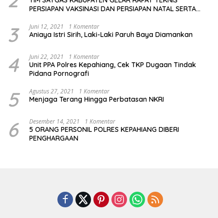
2
TIM SATGAS KABUPATEN GELAR RAPAT TEKNIS
PERSIAPAN VAKSINASI DAN PERSIAPAN NATAL SERTA
TAHUN BARU
3
Juni 12, 2021
1 Komentar
Aniaya Istri Sirih, Laki-Laki Paruh Baya Diamankan
4
Juni 22, 2021
1 Komentar
Unit PPA Polres Kepahiang, Cek TKP Dugaan Tindak
Pidana Pornografi
5
Agustus 27, 2021
1 Komentar
Menjaga Terang Hingga Perbatasan NKRI
6
Desember 14, 2021
1 Komentar
5 ORANG PERSONIL POLRES KEPAHIANG DIBERI
PENGHARGAAN