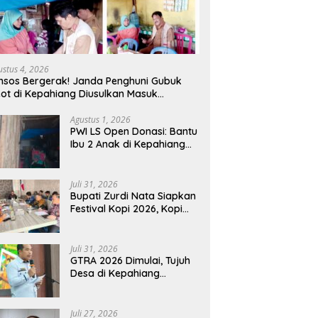
ustus 4, 2026
nsos Bergerak! Janda Penghuni Gubuk
ot di Kepahiang Diusulkan Masuk
nerima PKH dan BPNT
Agustus 1, 2026
PWI LS Open Donasi: Bantu
Ibu 2 Anak di Kepahiang
Tinggal di Gubuk Tak
Layak Huni
Juli 31, 2026
Bupati Zurdi Nata Siapkan
Festival Kopi 2026, Kopi
Kepahiang Ditarget
Tembus Pasar Nasional
Juli 31, 2026
GTRA 2026 Dimulai, Tujuh
Desa di Kepahiang
Provinsi Bengkulu
Disiapkan Jadi Sentra
Ekonomi Baru
Juli 27, 2026