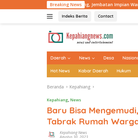
Langsung
r! 98,8 Persen Rampung, Jembatan Impian Warga Desa Pahlawan 
Breaking News
ke
konten
Indeks Berita
Contact
tutup
Daerah
News
Desa
Nasion
Hot News
Kabar Daerah
Hukum
Beranda
Kepahiang
Kepahiang
,
News
Baru Bisa Mengemudi
Tabrak Rumah Warg
Kepahiang News
Agustus 30, 2023