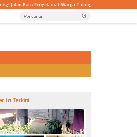
yelamat Warga Talang Ratu dari Longsor Dikebut TNI
tutup
erita Terkini