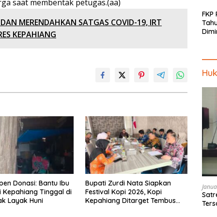
rga saat membentak petugas.(aa)
FKP
DAN MERENDAHKAN SATGAS COVID-19, IRT
Tah
Dimi
ES KEPAHIANG
Men
Piki
Kep
Huk
pen Donasi: Bantu Ibu
Bupati Zurdi Nata Siapkan
Janua
i Kepahiang Tinggal di
Festival Kopi 2026, Kopi
Satr
k Layak Huni
Kepahiang Ditarget Tembus
Ters
Pasar Nasional
Pen