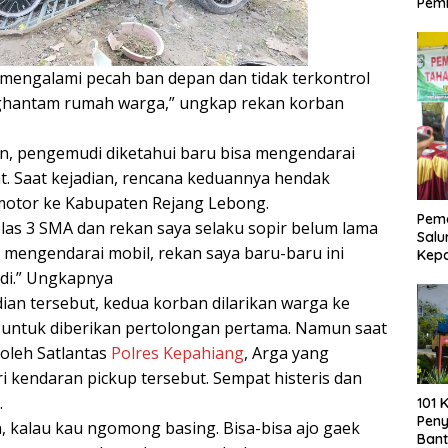
Pemb
 mengalami pecah ban depan dan tidak terkontrol
ghantam rumah warga,” ungkap rekan korban
n, pengemudi diketahui baru bisa mengendarai
. Saat kejadian, rencana keduannya hendak
motor ke Kabupaten Rejang Lebong.
Pemd
las 3 SMA dan rekan saya selaku sopir belum lama
Salu
mengendarai mobil, rekan saya baru-baru ini
Kep
di.” Ungkapnya
ian tersebut, kedua korban dilarikan warga ke
 untuk diberikan pertolongan pertama. Namun saat
 oleh Satlantas
Polres Kepahiang
, Arga yang
i kendaran pickup tersebut. Sempat histeris dan
.
101 
Pen
, kalau kau ngomong basing. Bisa-bisa ajo gaek
Bant