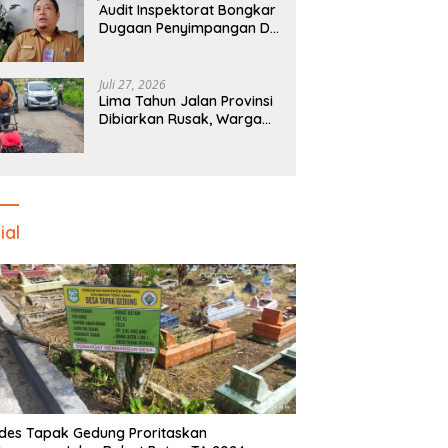
Audit Inspektorat Bongkar
Dugaan Penyimpangan DD
Desa Pekalongan, Temuan
Tembus Rp300 Juta
Juli 27, 2026
Lima Tahun Jalan Provinsi
Dibiarkan Rusak, Warga
Kabawetan Turun Tangan
Bantu Pemerintah: “Kalau
Menunggu, Entah Sampai
Kapan”
ial
des Tapak Gedung Proritaskan