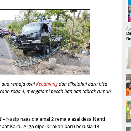
Ag
Di
Re
Pe
r, dua remaja asal
Kepahiang
dan diketahui baru bisa
aan roda 4, mengalami pecah ban dan tabrak rumah
M
– Nasip naas dialamai 2 remaja asal desa Nanti
at Karai. Arga diperkirakan baru berusia 19