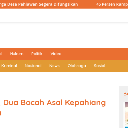
Segera Difungsikan
45 Persen Rampung! Jalan Baru Pen
al
Hukum
Politik
Video
Kriminal
Nasional
News
Olahraga
Sosial
B
, Dua Bocah Asal Kepahiang
a