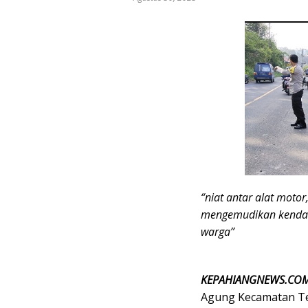
“niat antar alat moto
mengemudikan kendar
warga”
KEPAHIANGNEWS.CO
Agung Kecamatan Teb