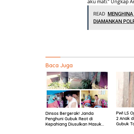
aku mati.” Ungkap A
READ
MENGHINA 
DIAMANKAN POLR
Baca Juga
PWI LS O
Dinsos Bergerak! Janda
2 Anak d
Penghuni Gubuk Reot di
Gubuk Ta
Kepahiang Diusulkan Masuk
Penerima PKH dan BPNT