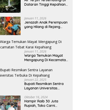
Dataran Tinggi Kepahiang
Bikin Betah Dan
Memanjakan Mata
Memandang
Januari 11, 2026
Jenazah Anak Perempuan
yang Hilang di Rejang
Lebong Ditemukan di
Kepahiang
Januari 11, 2026
Warga Temukan Mayat
Mengapung Di Kecamatan
Tebat Karai Kepahiang
Januari 22, 2025
Bupati Resmikan Sentra
Layanan Universitas
Terbuka Di Kepahiang
Oktober 16, 2024
Hampir Raib 30 Juta
Rupiah, Toko Carni
Sentosa Kepahiang Kena