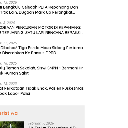
ri 15, 2026
ti Bengkulu Geledah PLTA Kepahiang Dan
Titik Lain, Dugaan Mark Up Perangkat
is TA 2022-2023
ri 8, 2026
COBAAN PENCURIAN MOTOR DI KEPAHIANG:
 TERJARING, SATU LARI RENCANA BERAKSI
PAI KE BENGKULU
ri 22, 2025
 Dibahas! Tiga Perda Masa Sidang Pertama
h Diserahkan Ke Pansus DPRD
ri 18, 2025
ully Teman Sekolah, Siswi SMPN 1 Bermani Ilir
uk Rumah Sakit
ri 18, 2025
t Perkataan Tidak Enak, Pasien Puskesmas
bak Lapor Polisi
eristiwa
Februari 7, 2026
Air Terjun Tersembunyi Di