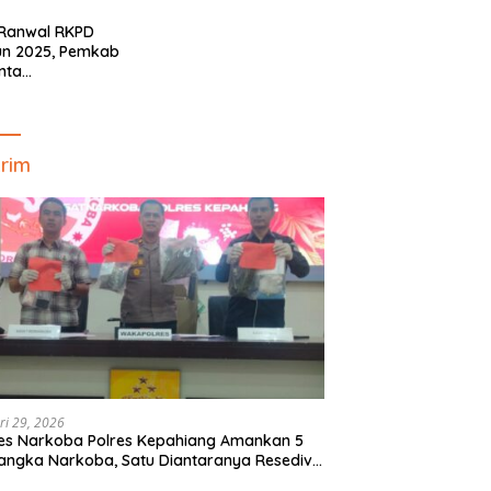
Minim!!
 Ranwal RKPD
un 2025, Pemkab
nta
yelaraskan Pokok
ran Masyarakat
ahiang
rim
ri 29, 2026
es Narkoba Polres Kepahiang Amankan 5
angka Narkoba, Satu Diantaranya Resedivis
gedar