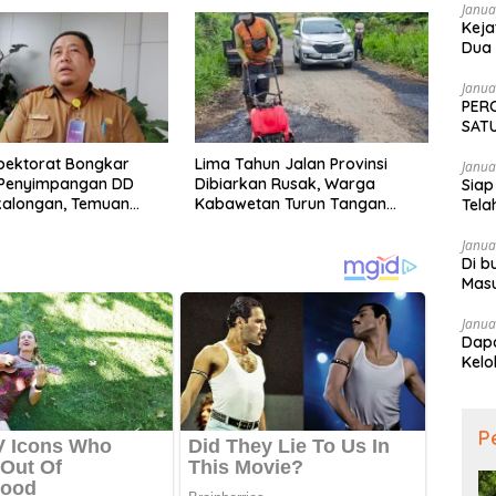
Janua
Keja
Dua 
Tekn
Janua
PER
SATU
SAM
spektorat Bongkar
Lima Tahun Jalan Provinsi
Janua
Penyimpangan DD
Dibiarkan Rusak, Warga
Siap
kalongan, Temuan
Kabawetan Turun Tangan
Tela
Rp300 Juta
Bantu Pemerintah: “Kalau
Menunggu, Entah Sampai
Janua
Di b
Kapan”
Mas
Janua
Dapa
Kelo
P