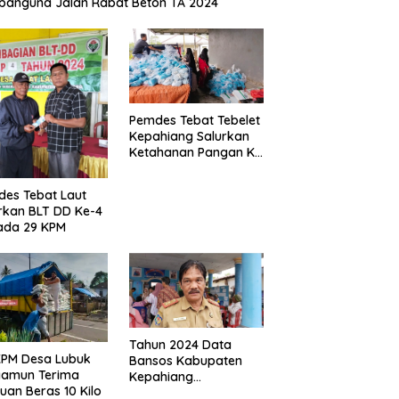
anguna Jalan Rabat Beton TA 2024
Pemdes Tebat Tebelet
Kepahiang Salurkan
Ketahanan Pangan Ke
600 Kepala Keluarga
es Tebat Laut
rkan BLT DD Ke-4
ada 29 KPM
Tahun 2024 Data
KPM Desa Lubuk
Bansos Kabupaten
yamun Terima
Kepahiang
uan Beras 10 Kilo
Bertambah, Anggaran