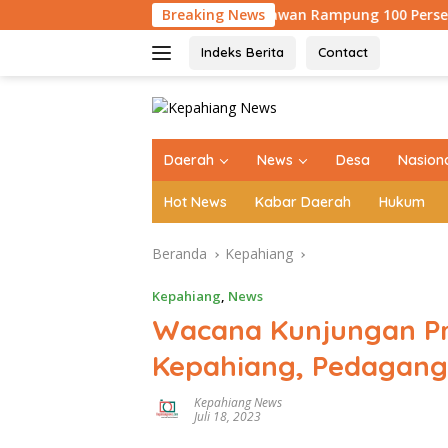
Langsung
Armco Desa Pahlawan Rampung 100 Persen, Asa Baru 540 Warga
Breaking News
ke
konten
Indeks Berita
Contact
tutup
Daerah
News
Desa
Nasion
Hot News
Kabar Daerah
Hukum
Beranda
Kepahiang
Kepahiang
,
News
Wacana Kunjungan Pre
Kepahiang, Pedagang
Kepahiang News
Juli 18, 2023