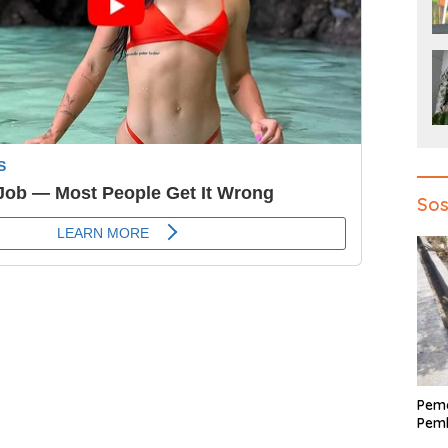
Sos
Pem
Pemb