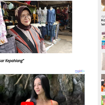
Ag
Ko
W
Bo
sar Kepahiang”