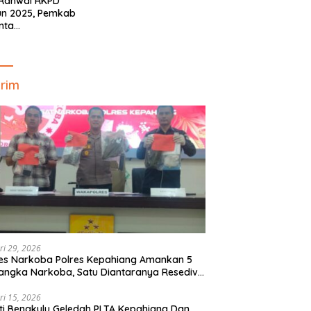
 Ranwal RKPD
un 2025, Pemkab
nta
yelaraskan Pokok
ran Masyarakat
ahiang
rim
ri 29, 2026
es Narkoba Polres Kepahiang Amankan 5
angka Narkoba, Satu Diantaranya Resedivis
gedar
ri 15, 2026
ti Bengkulu Geledah PLTA Kepahiang Dan