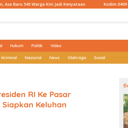
 Kini Jadi Kenyataan
Kodim 0409 Hadirkan Air Bersih 
al
Hukum
Politik
Video
Kriminal
Nasional
News
Olahraga
Sosial
B
siden RI Ke Pasar
 Siapkan Keluhan