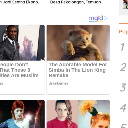
n Jadi Sentra Ekonomi
Desa Pekalongan, Temuan
Tembus Rp300 Juta
Pop
1
2
3
4
5