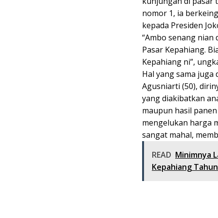
kunjungan di pasar
nomor 1, ia berkein
kepada Presiden Jok
“Ambo senang nian 
Pasar Kepahiang. Bi
Kepahiang ni”, ungk
Hal yang sama juga
Agusniarti (50), di
yang diakibatkan an
maupun hasil panen 
mengelukan harga m
sangat mahal, membu
READ
Minimnya L
Kepahiang Tahun