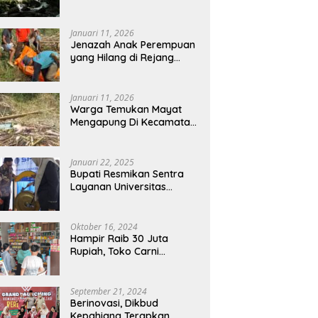
Bikin Betah Dan
Memanjakan Mata
Memandang
Januari 11, 2026
Jenazah Anak Perempuan
yang Hilang di Rejang
Lebong Ditemukan di
Kepahiang
Januari 11, 2026
Warga Temukan Mayat
Mengapung Di Kecamatan
Tebat Karai Kepahiang
Januari 22, 2025
Bupati Resmikan Sentra
Layanan Universitas
Terbuka Di Kepahiang
Oktober 16, 2024
Hampir Raib 30 Juta
Rupiah, Toko Carni
Sentosa Kepahiang Kena
Tipu
September 21, 2024
Berinovasi, Dikbud
Kepahiang Terapkan