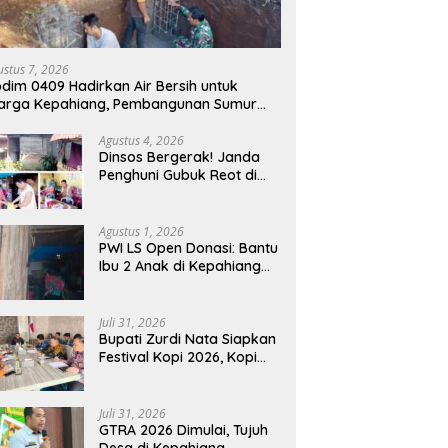
ustus 7, 2026
dim 0409 Hadirkan Air Bersih untuk
arga Kepahiang, Pembangunan Sumur
r Capai 75 Persen
Agustus 4, 2026
Dinsos Bergerak! Janda
Penghuni Gubuk Reot di
Kepahiang Diusulkan
Masuk Penerima PKH dan
BPNT
Agustus 1, 2026
PWI LS Open Donasi: Bantu
Ibu 2 Anak di Kepahiang
Tinggal di Gubuk Tak
Layak Huni
Juli 31, 2026
Bupati Zurdi Nata Siapkan
Festival Kopi 2026, Kopi
Kepahiang Ditarget
Tembus Pasar Nasional
Juli 31, 2026
GTRA 2026 Dimulai, Tujuh