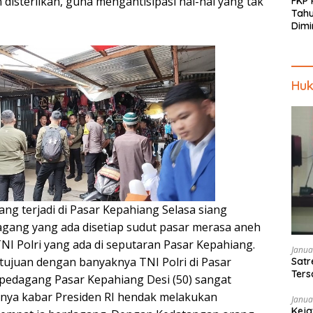
 disterilkan, guna mengantisipasi hal-hal yang tak
FKP
Tah
Dimi
Men
Piki
Kep
Huk
ng terjadi di Pasar Kepahiang Selasa siang
dagang yang ada disetiap sudut pasar merasa aneh
I Polri yang ada di seputaran Pasar Kepahiang.
Janua
tujuan dengan banyaknya TNI Polri di Pasar
Satr
Ters
u pedagang Pasar Kepahiang Desi (50) sangat
Pen
nya kabar Presiden RI hendak melakukan
Janua
Keja