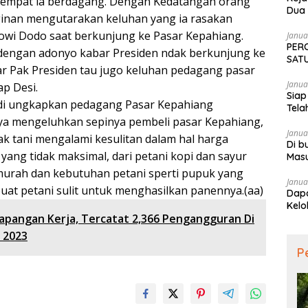
 tempat ia berdagang. Dengan Kedatangan orang
Dua 
ginan mengutarakan keluhan yang ia rasakan
Tekn
owi Dodo saat berkunjung ke Pasar Kepahiang.
Janua
PER
dengan adonyo kabar Presiden ndak berkunjung ke
SATU
ar Pak Presiden tau jugo keluhan pedagang pasar
SAM
Janua
ap Desi.
Siap
 di ungkapkan pedagang Pasar Kepahiang
Tela
rinya mengeluhkan sepinya pembeli pasar Kepahiang,
Janua
ak tani mengalami kesulitan dalam hal harga
Di b
yang tidak maksimal, dari petani kopi dan sayur
Mas
urah dan kebutuhan petani sperti pupuk yang
Janua
at petani sulit untuk menghasilkan panennya.(aa)
Dapa
Kelo
apangan Kerja, Tercatat 2,366 Pengangguran Di
 2023
P