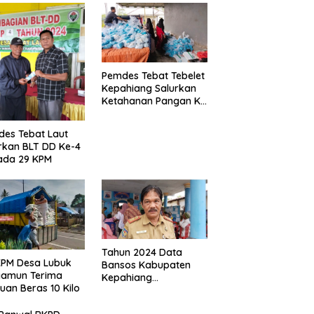
Pemdes Tebat Tebelet
Kepahiang Salurkan
Ketahanan Pangan Ke
600 Kepala Keluarga
es Tebat Laut
rkan BLT DD Ke-4
ada 29 KPM
Tahun 2024 Data
KPM Desa Lubuk
Bansos Kabupaten
yamun Terima
Kepahiang
uan Beras 10 Kilo
Bertambah, Anggaran
Minim!!