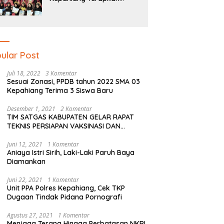
Pendidikan Literasi Dan
Numerasi Tingkat SD Dan
SMP
ular Post
Juli 18, 2022
3 Komentar
Sesuai Zonasi, PPDB tahun 2022 SMA 03
Kepahiang Terima 3 Siswa Baru
Desember 1, 2021
2 Komentar
TIM SATGAS KABUPATEN GELAR RAPAT
TEKNIS PERSIAPAN VAKSINASI DAN
PERSIAPAN NATAL SERTA TAHUN BARU
Juni 12, 2021
1 Komentar
Aniaya Istri Sirih, Laki-Laki Paruh Baya
Diamankan
Juni 22, 2021
1 Komentar
Unit PPA Polres Kepahiang, Cek TKP
Dugaan Tindak Pidana Pornografi
Agustus 27, 2021
1 Komentar
Menjaga Terang Hingga Perbatasan NKRI