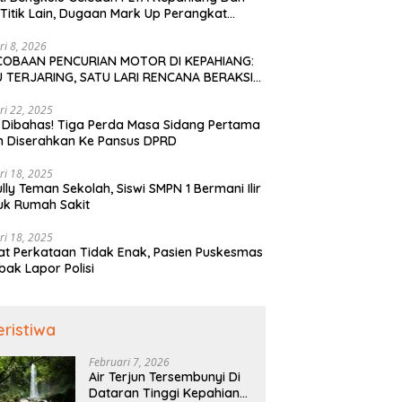
Titik Lain, Dugaan Mark Up Perangkat
is TA 2022-2023
ri 8, 2026
COBAAN PENCURIAN MOTOR DI KEPAHIANG:
 TERJARING, SATU LARI RENCANA BERAKSI
PAI KE BENGKULU
ri 22, 2025
 Dibahas! Tiga Perda Masa Sidang Pertama
h Diserahkan Ke Pansus DPRD
ri 18, 2025
ully Teman Sekolah, Siswi SMPN 1 Bermani Ilir
uk Rumah Sakit
ri 18, 2025
t Perkataan Tidak Enak, Pasien Puskesmas
bak Lapor Polisi
eristiwa
Februari 7, 2026
Air Terjun Tersembunyi Di
Dataran Tinggi Kepahiang