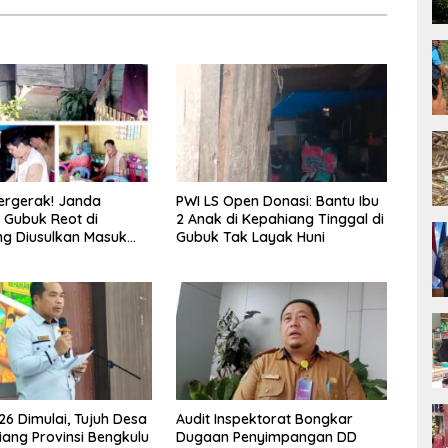
ergerak! Janda
PWI LS Open Donasi: Bantu Ibu
 Gubuk Reot di
2 Anak di Kepahiang Tinggal di
g Diusulkan Masuk
Gubuk Tak Layak Huni
a PKH dan BPNT
6 Dimulai, Tujuh Desa
Audit Inspektorat Bongkar
iang Provinsi Bengkulu
Dugaan Penyimpangan DD