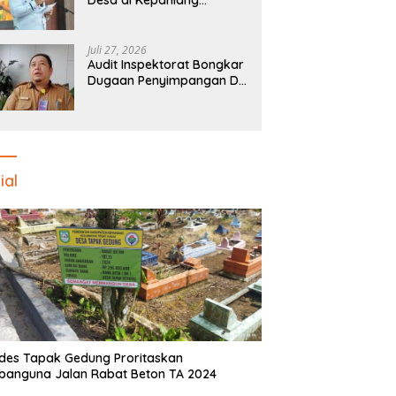
Desa di Kepahiang
Provinsi Bengkulu
Disiapkan Jadi Sentra
Ekonomi Baru
Juli 27, 2026
Audit Inspektorat Bongkar
Dugaan Penyimpangan DD
Desa Pekalongan, Temuan
Tembus Rp300 Juta
ial
des Tapak Gedung Proritaskan
anguna Jalan Rabat Beton TA 2024