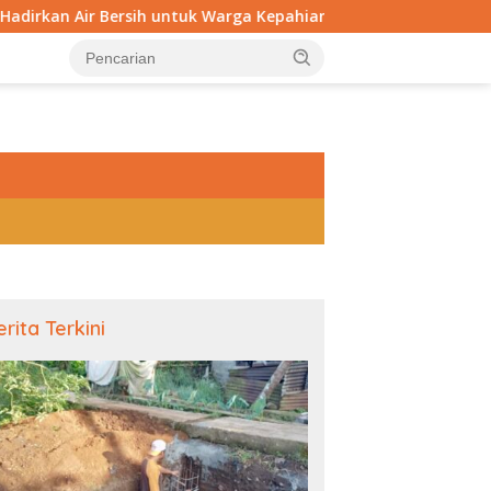
untuk Warga Kepahiang, Pembangunan Sumur Bor Capai 75 Pers
tutup
erita Terkini