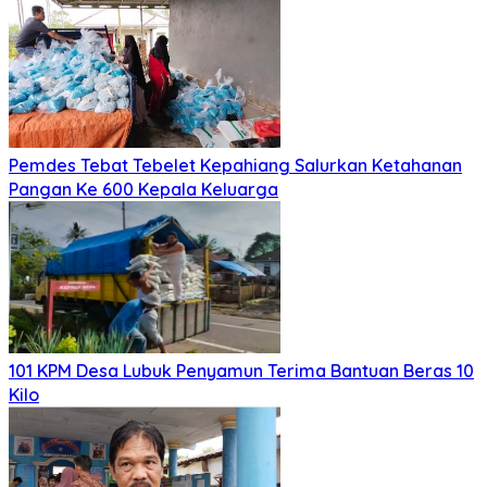
Pemdes Tebat Tebelet Kepahiang Salurkan Ketahanan
Pangan Ke 600 Kepala Keluarga
101 KPM Desa Lubuk Penyamun Terima Bantuan Beras 10
Kilo