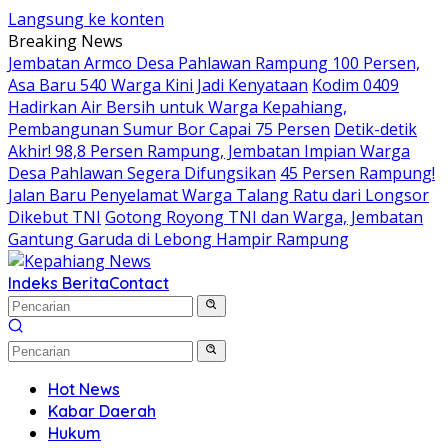
Langsung ke konten
Breaking News
Jembatan Armco Desa Pahlawan Rampung 100 Persen,
Asa Baru 540 Warga Kini Jadi Kenyataan
Kodim 0409
Hadirkan Air Bersih untuk Warga Kepahiang,
Pembangunan Sumur Bor Capai 75 Persen
Detik-detik
Akhir! 98,8 Persen Rampung, Jembatan Impian Warga
Desa Pahlawan Segera Difungsikan
45 Persen Rampung!
Jalan Baru Penyelamat Warga Talang Ratu dari Longsor
Dikebut TNI
Gotong Royong TNI dan Warga, Jembatan
Gantung Garuda di Lebong Hampir Rampung
Indeks Berita
Contact
Hot News
Kabar Daerah
Hukum