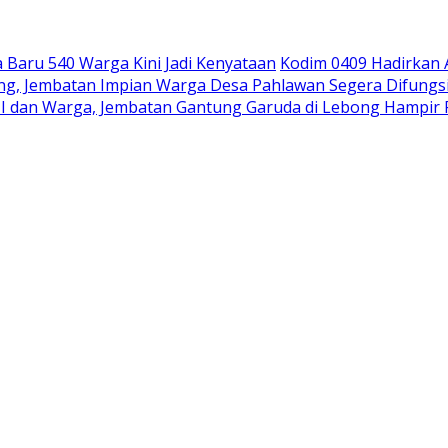
Baru 540 Warga Kini Jadi Kenyataan
Kodim 0409 Hadirkan
pung, Jembatan Impian Warga Desa Pahlawan Segera Difungs
I dan Warga, Jembatan Gantung Garuda di Lebong Hampi