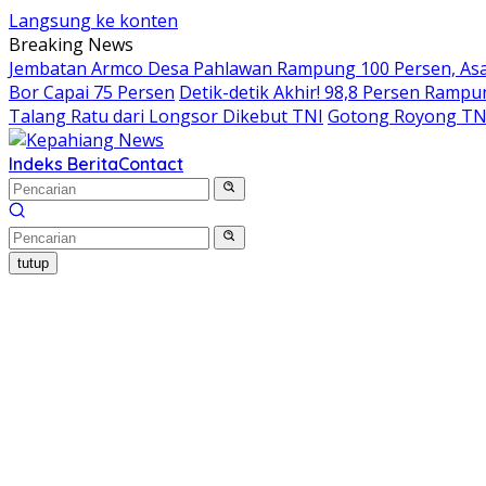
Langsung ke konten
Breaking News
Jembatan Armco Desa Pahlawan Rampung 100 Persen, Asa 
Bor Capai 75 Persen
Detik-detik Akhir! 98,8 Persen Ram
Talang Ratu dari Longsor Dikebut TNI
Gotong Royong TN
Indeks Berita
Contact
tutup