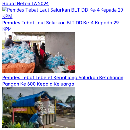
Rabat Beton TA 2024
Pemdes Tebat Laut Salurkan BLT DD Ke-4 Kepada 29
KPM
Pemdes Tebat Tebelet Kepahiang Salurkan Ketahanan
Pangan Ke 600 Kepala Keluarga