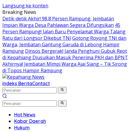
Langsung ke konten
Breaking News
Detik-detik Akhir! 98,8 Persen Rampung, Jembatan
Impian Warga Desa Pahlawan Segera Difungsikan
45
Persen Rampung! Jalan Baru Penyelamat Warga Talang
Ratu dari Longsor Dikebut TNI
Gotong Royong TNI dan
Warga, Jembatan Gantung Garuda di Lebong Hampir
Rampung
Dinsos Bergerak! Janda Penghuni Gubuk Reot
di Kepahiang Diusulkan Masuk Penerima PKH dan BPNT
Akhirnya! Jembatan Mimpi Warga Ajai Siang – Tik Sirong
di Topos Hampir Rampung
Indeks Berita
Contact
Hot News
Kabar Daerah
Hukum