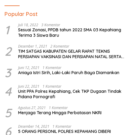
Popular Post
1
Juli 18, 2022
3 Komentar
Sesuai Zonasi, PPDB tahun 2022 SMA 03 Kepahiang
Terima 3 Siswa Baru
2
Desember 1, 2021
2 Komentar
TIM SATGAS KABUPATEN GELAR RAPAT TEKNIS
PERSIAPAN VAKSINASI DAN PERSIAPAN NATAL SERTA
TAHUN BARU
3
Juni 12, 2021
1 Komentar
Aniaya Istri Sirih, Laki-Laki Paruh Baya Diamankan
4
Juni 22, 2021
1 Komentar
Unit PPA Polres Kepahiang, Cek TKP Dugaan Tindak
Pidana Pornografi
5
Agustus 27, 2021
1 Komentar
Menjaga Terang Hingga Perbatasan NKRI
6
Desember 14, 2021
1 Komentar
5 ORANG PERSONIL POLRES KEPAHIANG DIBERI