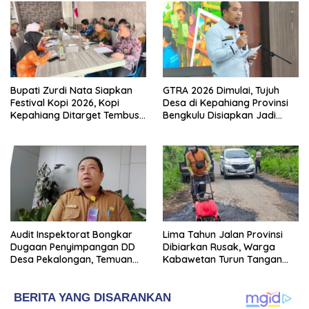
Bupati Zurdi Nata Siapkan
GTRA 2026 Dimulai, Tujuh
Festival Kopi 2026, Kopi
Desa di Kepahiang Provinsi
Kepahiang Ditarget Tembus
Bengkulu Disiapkan Jadi
Pasar Nasional
Sentra Ekonomi Baru
Audit Inspektorat Bongkar
Lima Tahun Jalan Provinsi
Dugaan Penyimpangan DD
Dibiarkan Rusak, Warga
Desa Pekalongan, Temuan
Kabawetan Turun Tangan
Tembus Rp300 Juta
Bantu Pemerintah: “Kalau
Menunggu, Entah Sampai
Kapan”