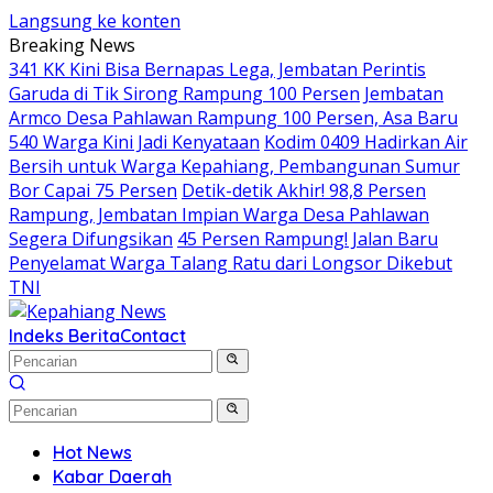
Langsung ke konten
Breaking News
341 KK Kini Bisa Bernapas Lega, Jembatan Perintis
Garuda di Tik Sirong Rampung 100 Persen
Jembatan
Armco Desa Pahlawan Rampung 100 Persen, Asa Baru
540 Warga Kini Jadi Kenyataan
Kodim 0409 Hadirkan Air
Bersih untuk Warga Kepahiang, Pembangunan Sumur
Bor Capai 75 Persen
Detik-detik Akhir! 98,8 Persen
Rampung, Jembatan Impian Warga Desa Pahlawan
Segera Difungsikan
45 Persen Rampung! Jalan Baru
Penyelamat Warga Talang Ratu dari Longsor Dikebut
TNI
Indeks Berita
Contact
Hot News
Kabar Daerah