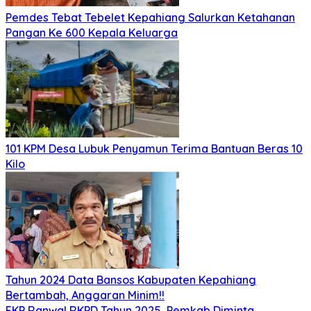
Pemdes Tebat Tebelet Kepahiang Salurkan Ketahanan
Pangan Ke 600 Kepala Keluarga
101 KPM Desa Lubuk Penyamun Terima Bantuan Beras 10
Kilo
Tahun 2024 Data Bansos Kabupaten Kepahiang
Bertambah, Anggaran Minim!!
FKP Ranwal RKPD Tahun 2025, Pemkab Diminta