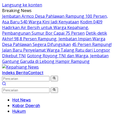
Langsung ke konten
Breaking News
Jembatan Armco Desa Pahlawan Rampung 100 Persen,
Asa Baru 540 Warga Kini Jadi Kenyataan
Kodim 0409
Hadirkan Air Bersih untuk Warga Kepahiang,
Pembangunan Sumur Bor Capai 75 Persen
Detik-detik
Akhir! 98,8 Persen Rampung, Jembatan Impian Warga
Desa Pahlawan Segera Difungsikan
45 Persen Rampung!
Jalan Baru Penyelamat Warga Talang Ratu dari Longsor
Dikebut TNI
Gotong Royong TNI dan Warga, Jembatan
Gantung Garuda di Lebong Hampir Rampung
Indeks Berita
Contact
Hot News
Kabar Daerah
Hukum