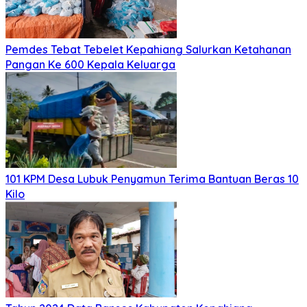
Pemdes Tebat Tebelet Kepahiang Salurkan Ketahanan
Pangan Ke 600 Kepala Keluarga
101 KPM Desa Lubuk Penyamun Terima Bantuan Beras 10
Kilo