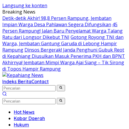
Langsung ke konten
Breaking News
Detik-detik Akhir! 98,8 Persen Rampung, Jembatan
Impian Warga Desa Pahlawan Segera Difungsikan
45
Persen Rampung! Jalan Baru Penyelamat Warga Talang
Ratu dari Longsor Dikebut TNI
Gotong Royong TNI dan
Warga, Jembatan Gantung Garuda di Lebong Hampir
Rampung
Dinsos Bergerak! Janda Penghuni Gubuk Reot
di Kepahiang Diusulkan Masuk Penerima PKH dan BPNT
Akhirnya! Jembatan Mimpi Warga Ajai Siang – Tik Sirong
di Topos Hampir Rampung
Indeks Berita
Contact
Hot News
Kabar Daerah
Hukum