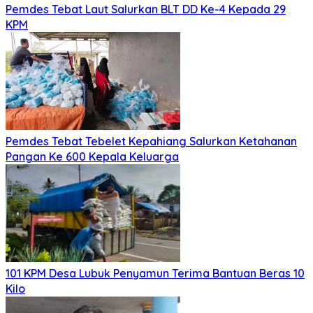
Pemdes Tebat Laut Salurkan BLT DD Ke-4 Kepada 29
KPM
Pemdes Tebat Tebelet Kepahiang Salurkan Ketahanan
Pangan Ke 600 Kepala Keluarga
101 KPM Desa Lubuk Penyamun Terima Bantuan Beras 10
Kilo