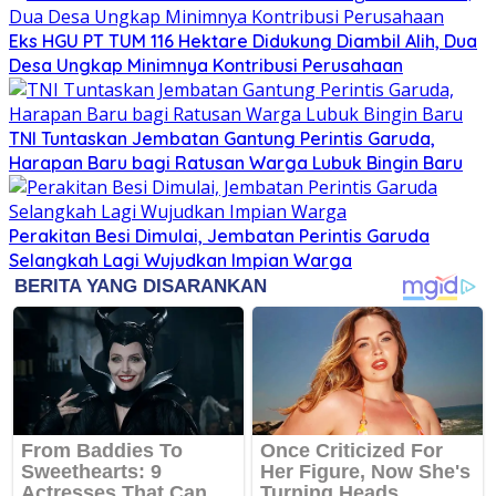
Eks HGU PT TUM 116 Hektare Didukung Diambil Alih, Dua
Desa Ungkap Minimnya Kontribusi Perusahaan
TNI Tuntaskan Jembatan Gantung Perintis Garuda,
Harapan Baru bagi Ratusan Warga Lubuk Bingin Baru
Perakitan Besi Dimulai, Jembatan Perintis Garuda
Selangkah Lagi Wujudkan Impian Warga