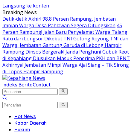
Langsung ke konten
Breaking News
Detik-detik Akhir! 98,8 Persen Rampung, Jembatan
Impian Warga Desa Pahlawan Segera Difungsikan
45
Persen Rampung! Jalan Baru Penyelamat Warga Talang
Ratu dari Longsor Dikebut TNI
Gotong Royong TNI dan
Warga, Jembatan Gantung Garuda di Lebong Hampir
Rampung
Dinsos Bergerak! Janda Penghuni Gubuk Reot
di Kepahiang Diusulkan Masuk Penerima PKH dan BPNT
Akhirnya! Jembatan Mimpi Warga Ajai Siang – Tik Sirong
di Topos Hampir Rampung
Indeks Berita
Contact
Hot News
Kabar Daerah
Hukum