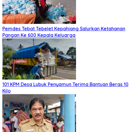
Pemdes Tebat Tebelet Kepahiang Salurkan Ketahanan
Pangan Ke 600 Kepala Keluarga
101 KPM Desa Lubuk Penyamun Terima Bantuan Beras 10
Kilo