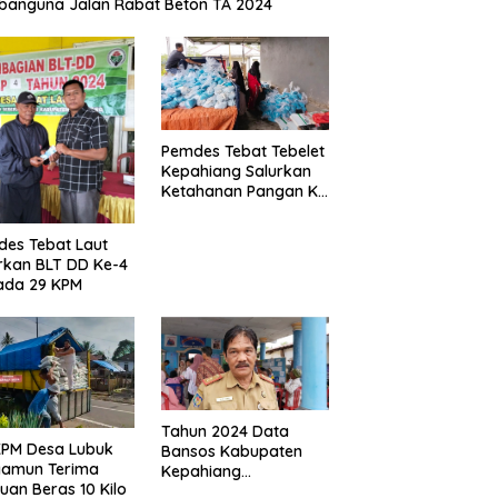
anguna Jalan Rabat Beton TA 2024
Pemdes Tebat Tebelet
Kepahiang Salurkan
Ketahanan Pangan Ke
600 Kepala Keluarga
es Tebat Laut
rkan BLT DD Ke-4
ada 29 KPM
Tahun 2024 Data
KPM Desa Lubuk
Bansos Kabupaten
yamun Terima
Kepahiang
uan Beras 10 Kilo
Bertambah, Anggaran