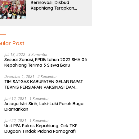
Berinovasi, Dikbud
Kepahiang Terapkan
Pendidikan Literasi Dan
Numerasi Tingkat SD Dan
SMP
ular Post
Juli 18, 2022
3 Komentar
Sesuai Zonasi, PPDB tahun 2022 SMA 03
Kepahiang Terima 3 Siswa Baru
Desember 1, 2021
2 Komentar
TIM SATGAS KABUPATEN GELAR RAPAT
TEKNIS PERSIAPAN VAKSINASI DAN
PERSIAPAN NATAL SERTA TAHUN BARU
Juni 12, 2021
1 Komentar
Aniaya Istri Sirih, Laki-Laki Paruh Baya
Diamankan
Juni 22, 2021
1 Komentar
Unit PPA Polres Kepahiang, Cek TKP
Dugaan Tindak Pidana Pornografi