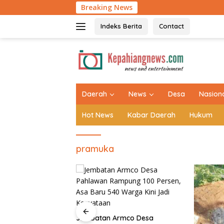
Langsung
Breaking News
Jembatan Arm
ke
konten
Indeks Berita
Contact
tutup
Daerah
News
Desa
Nasion
Hot News
Kabar Daerah
Hukum
pramuka
rmco Desa
Detik-det