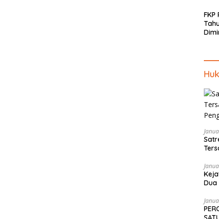
FKP
Tah
Dimi
Men
Piki
Kep
Huk
Janua
Satr
Ters
Pen
Janua
Keja
Dua 
Tekn
Janua
PER
SATU