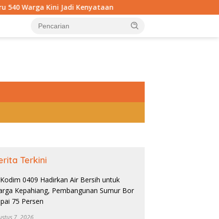
ni Jadi Kenyataan
Kodim 0409 Hadirkan Air Bersih un
tutup
erita Terkini
A
W
ng Royong TNI dan
ustus 7, 2026