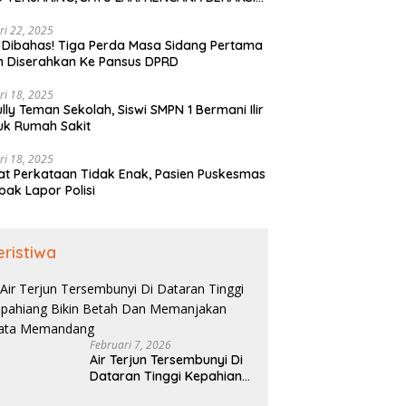
PAI KE BENGKULU
ri 22, 2025
 Dibahas! Tiga Perda Masa Sidang Pertama
h Diserahkan Ke Pansus DPRD
ri 18, 2025
ully Teman Sekolah, Siswi SMPN 1 Bermani Ilir
uk Rumah Sakit
ri 18, 2025
t Perkataan Tidak Enak, Pasien Puskesmas
bak Lapor Polisi
eristiwa
Februari 7, 2026
Air Terjun Tersembunyi Di
Dataran Tinggi Kepahiang
Bikin Betah Dan