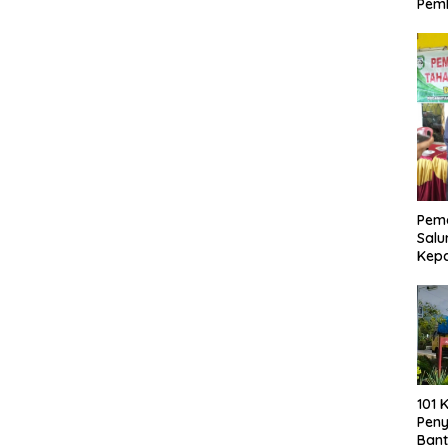
Pemb
Pemd
Salu
Kep
101 
Pen
Bant