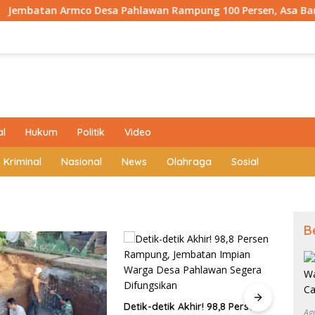
co Desa Pahlawan Rampung 100 Persen, Asa Baru 540 Warga Ki
al
Hukum
Politik
Video
Kriminal
Nasional
News
Olahraga
Sosial
B
45 Persen Rampung! Jalan
Baru Penyelamat Warga
ik Akhir! 98,8 Persen
Goto
Ag