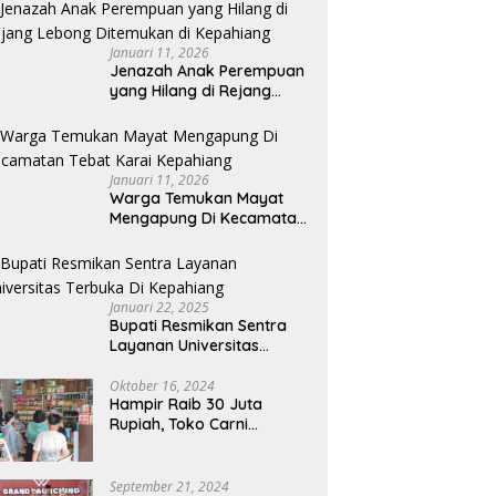
Memanjakan Mata
Memandang
Januari 11, 2026
Jenazah Anak Perempuan
yang Hilang di Rejang
Lebong Ditemukan di
Kepahiang
Januari 11, 2026
Warga Temukan Mayat
Mengapung Di Kecamatan
Tebat Karai Kepahiang
Januari 22, 2025
Bupati Resmikan Sentra
Layanan Universitas
Terbuka Di Kepahiang
Oktober 16, 2024
Hampir Raib 30 Juta
Rupiah, Toko Carni
Sentosa Kepahiang Kena
Tipu
September 21, 2024