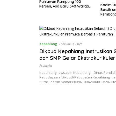
ampung 100
Rampung
Kodim 0409 Hadirkan Air
 Baru 540 Warga
Warga D
Bersih untuk Warga Kepahiang,
enyataan
Difungsi
Pembangunan Sumur Bor
Capai 75 Persen
Kepahiang
Februari 3, 2026
Dikbud Kepahiang Instrusikan 
dan SMP Gelar Ekstrakurikule
Berbasis Peraturan Terbaru
Pramuka
Kepahiangnews.com-Kepahiang – Dinas Pendidi
Kebudayaan (Dikbud) Kabupaten Kepahiang me
Surat Edaran Nomor 800/020.004/DIKBUD/2026 t