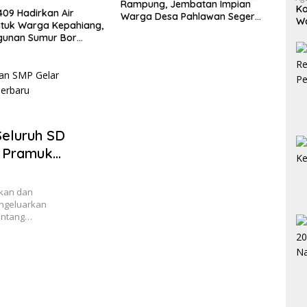
Talang Ratu dari Longsor
, Jembatan Impian
Warg
Ko
Dikebut TNI
esa Pahlawan Segera
Garu
W
kan
Ram
Bo
Seluruh SD
r Pramuka
kan dan
ngeluarkan
entang…