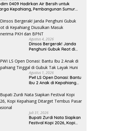
d
a, Jembatan Gantung
dim 0409 Hadirkan Air Bersih untuk
Dinsos Bergerak! Janda
da di Lebong Hampir
arga Kepahiang, Pembangunan Sumur
Penghuni Gubuk Reot di
pung
r Capai 75 Persen
Kepahiang Diusulkan Masuk
Penerima PKH dan BPNT
Agustus 4, 2026
Dinsos Bergerak! Janda
Penghuni Gubuk Reot di
Kepahiang Diusulkan
Masuk Penerima PKH dan
BPNT
Agustus 1, 2026
PWI LS Open Donasi: Bantu
Ibu 2 Anak di Kepahiang
Tinggal di Gubuk Tak
Layak Huni
Juli 31, 2026
Bupati Zurdi Nata Siapkan
Festival Kopi 2026, Kopi
Kepahiang Ditarget