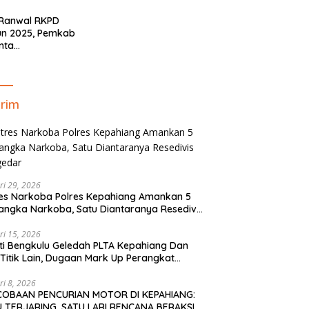
Minim!!
 Ranwal RKPD
un 2025, Pemkab
nta
yelaraskan Pokok
ran Masyarakat
ahiang
rim
ri 29, 2026
es Narkoba Polres Kepahiang Amankan 5
angka Narkoba, Satu Diantaranya Resedivis
gedar
ri 15, 2026
ti Bengkulu Geledah PLTA Kepahiang Dan
Titik Lain, Dugaan Mark Up Perangkat
is TA 2022-2023
ri 8, 2026
COBAAN PENCURIAN MOTOR DI KEPAHIANG:
 TERJARING, SATU LARI RENCANA BERAKSI