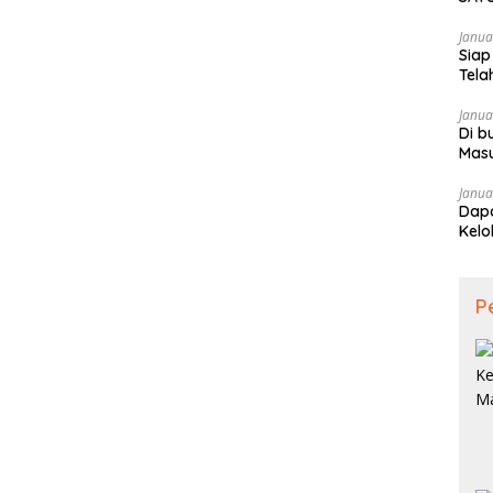
SAM
Janua
Siap
Tela
Janua
Di b
Mas
Janua
Dapa
Kelo
P