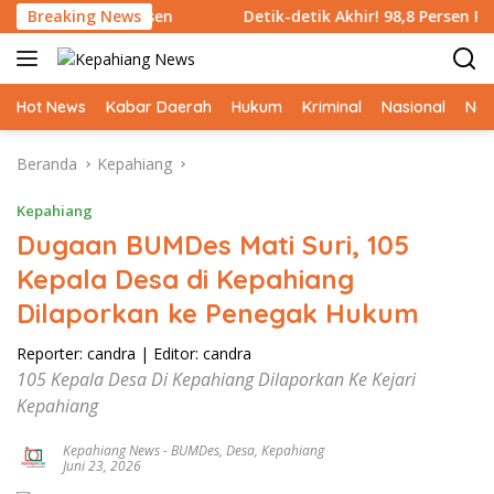
Langsung
75 Persen
Breaking News
Detik-detik Akhir! 98,8 Persen Rampung, J
ke
konten
Hot News
Kabar Daerah
Hukum
Kriminal
Nasional
Ne
Beranda
Kepahiang
Kepahiang
Dugaan BUMDes Mati Suri, 105
Kepala Desa di Kepahiang
Dilaporkan ke Penegak Hukum
Reporter: candra
|
Editor: candra
105 Kepala Desa Di Kepahiang Dilaporkan Ke Kejari
Kepahiang
Kepahiang News
-
BUMDes
,
Desa
,
Kepahiang
Juni 23, 2026