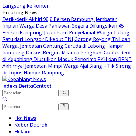
Langsung ke konten
Breaking News
Detik-detik Akhir! 98,8 Persen Rampung, Jembatan
Impian Warga Desa Pahlawan Segera Difungsikan
45
Persen Rampung! Jalan Baru Penyelamat Warga Talang
Ratu dari Longsor Dikebut TNI
Gotong Royong TNI dan
Warga, Jembatan Gantung Garuda di Lebong Hampir
Rampung
Dinsos Bergerak! Janda Penghuni Gubuk Reot
di Kepahiang Diusulkan Masuk Penerima PKH dan BPNT
Akhirnya! Jembatan Mimpi Warga Ajai Siang – Tik Sirong
di Topos Hampir Rampung
Indeks Berita
Contact
Hot News
Kabar Daerah
Hukum