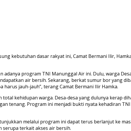
g kebutuhan dasar rakyat ini, Camat Bermani Ilir, Hamka
 adanya program TNI Manunggal Air ini. Dulu, warga Desa T
patkan air bersih. Sekarang, berkat sumur bor yang diban
 harus jauh-jauh”, terang Camat Bermani Ilir Hamka.
tal kehidupan warga. Desa-desa yang dulunya kerap dihant
engan tenang. Program ini menjadi bukti nyata kehadiran T
unjukkan melalui program ini dapat terus berlanjut ke mas
erupa terkait akses air bersih.