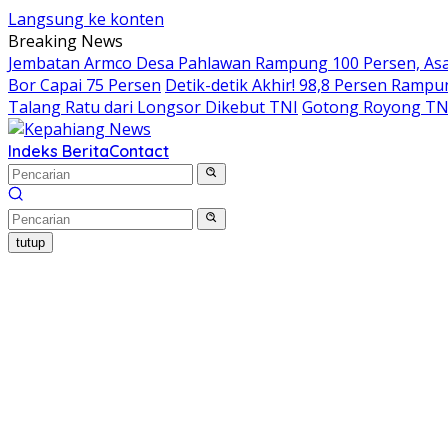
Langsung ke konten
Breaking News
Jembatan Armco Desa Pahlawan Rampung 100 Persen, Asa 
Bor Capai 75 Persen
Detik-detik Akhir! 98,8 Persen Ram
Talang Ratu dari Longsor Dikebut TNI
Gotong Royong TN
Indeks Berita
Contact
tutup