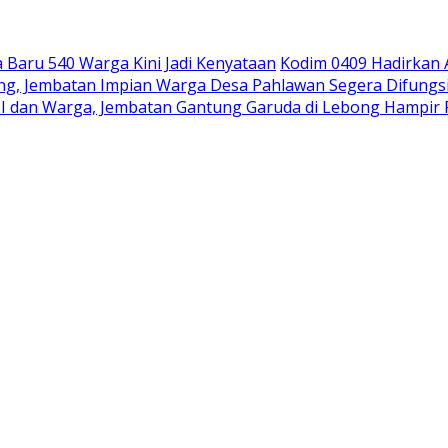
Baru 540 Warga Kini Jadi Kenyataan
Kodim 0409 Hadirkan
pung, Jembatan Impian Warga Desa Pahlawan Segera Difungs
I dan Warga, Jembatan Gantung Garuda di Lebong Hampi