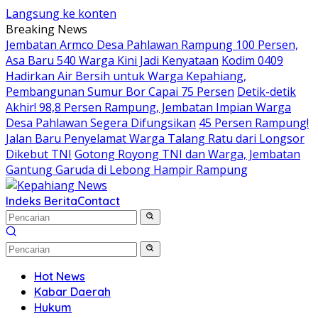
Langsung ke konten
Breaking News
Jembatan Armco Desa Pahlawan Rampung 100 Persen,
Asa Baru 540 Warga Kini Jadi Kenyataan
Kodim 0409
Hadirkan Air Bersih untuk Warga Kepahiang,
Pembangunan Sumur Bor Capai 75 Persen
Detik-detik
Akhir! 98,8 Persen Rampung, Jembatan Impian Warga
Desa Pahlawan Segera Difungsikan
45 Persen Rampung!
Jalan Baru Penyelamat Warga Talang Ratu dari Longsor
Dikebut TNI
Gotong Royong TNI dan Warga, Jembatan
Gantung Garuda di Lebong Hampir Rampung
Indeks Berita
Contact
Hot News
Kabar Daerah
Hukum