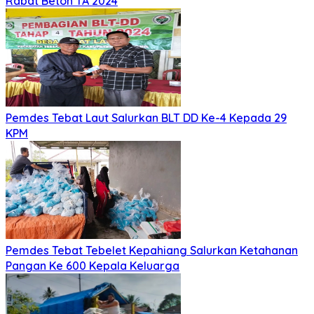
Rabat Beton TA 2024
Pemdes Tebat Laut Salurkan BLT DD Ke-4 Kepada 29
KPM
Pemdes Tebat Tebelet Kepahiang Salurkan Ketahanan
Pangan Ke 600 Kepala Keluarga