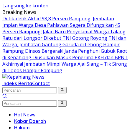
Langsung ke konten
Breaking News
Detik-detik Akhir! 98,8 Persen Rampung, Jembatan
Impian Warga Desa Pahlawan Segera Difungsikan
45
Persen Rampung! Jalan Baru Penyelamat Warga Talang
Ratu dari Longsor Dikebut TNI
Gotong Royong TNI dan
Warga, Jembatan Gantung Garuda di Lebong Hampir
Rampung
Dinsos Bergerak! Janda Penghuni Gubuk Reot
di Kepahiang Diusulkan Masuk Penerima PKH dan BPNT
Akhirnya! Jembatan Mimpi Warga Ajai Siang – Tik Sirong
di Topos Hampir Rampung
Indeks Berita
Contact
Hot News
Kabar Daerah
Hukum