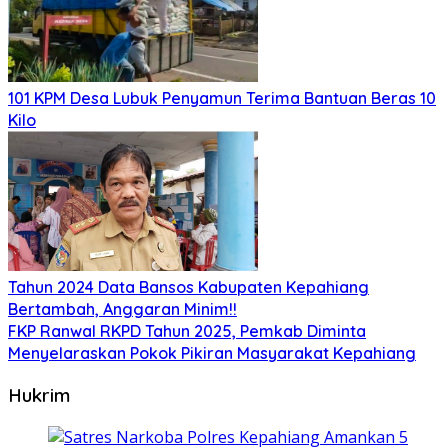
101 KPM Desa Lubuk Penyamun Terima Bantuan Beras 10
Kilo
Tahun 2024 Data Bansos Kabupaten Kepahiang
Bertambah, Anggaran Minim!!
FKP Ranwal RKPD Tahun 2025, Pemkab Diminta
Menyelaraskan Pokok Pikiran Masyarakat Kepahiang
Hukrim