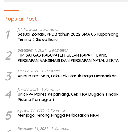
Popular Post
1
Juli 18, 2022
3 Komentar
Sesuai Zonasi, PPDB tahun 2022 SMA 03 Kepahiang
Terima 3 Siswa Baru
2
Desember 1, 2021
2 Komentar
TIM SATGAS KABUPATEN GELAR RAPAT TEKNIS
PERSIAPAN VAKSINASI DAN PERSIAPAN NATAL SERTA
TAHUN BARU
3
Juni 12, 2021
1 Komentar
Aniaya Istri Sirih, Laki-Laki Paruh Baya Diamankan
4
Juni 22, 2021
1 Komentar
Unit PPA Polres Kepahiang, Cek TKP Dugaan Tindak
Pidana Pornografi
5
Agustus 27, 2021
1 Komentar
Menjaga Terang Hingga Perbatasan NKRI
Desember 14, 2021
1 Komentar