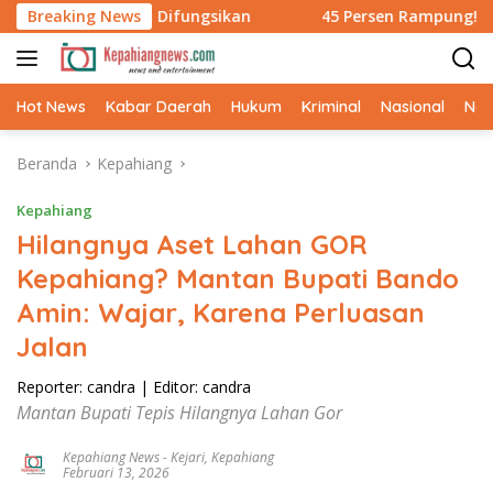
Langsung
egera Difungsikan
Breaking News
45 Persen Rampung! Jalan Baru Peny
ke
konten
Hot News
Kabar Daerah
Hukum
Kriminal
Nasional
Ne
Beranda
Kepahiang
Kepahiang
Hilangnya Aset Lahan GOR
Kepahiang? Mantan Bupati Bando
Amin: Wajar, Karena Perluasan
Jalan
Reporter: candra
|
Editor: candra
Mantan Bupati Tepis Hilangnya Lahan Gor
Kepahiang News
-
Kejari
,
Kepahiang
Februari 13, 2026