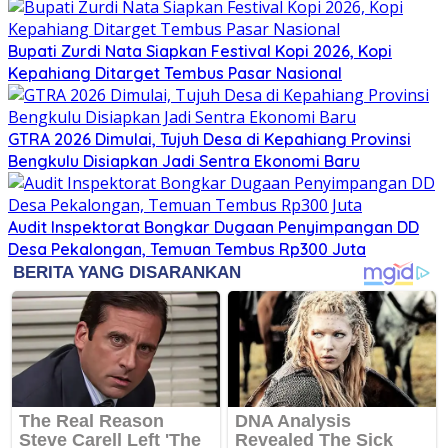
Bupati Zurdi Nata Siapkan Festival Kopi 2026, Kopi
Kepahiang Ditarget Tembus Pasar Nasional
GTRA 2026 Dimulai, Tujuh Desa di Kepahiang Provinsi
Bengkulu Disiapkan Jadi Sentra Ekonomi Baru
Audit Inspektorat Bongkar Dugaan Penyimpangan DD
Desa Pekalongan, Temuan Tembus Rp300 Juta