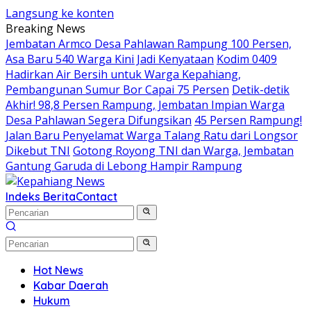
Langsung ke konten
Breaking News
Jembatan Armco Desa Pahlawan Rampung 100 Persen,
Asa Baru 540 Warga Kini Jadi Kenyataan
Kodim 0409
Hadirkan Air Bersih untuk Warga Kepahiang,
Pembangunan Sumur Bor Capai 75 Persen
Detik-detik
Akhir! 98,8 Persen Rampung, Jembatan Impian Warga
Desa Pahlawan Segera Difungsikan
45 Persen Rampung!
Jalan Baru Penyelamat Warga Talang Ratu dari Longsor
Dikebut TNI
Gotong Royong TNI dan Warga, Jembatan
Gantung Garuda di Lebong Hampir Rampung
Indeks Berita
Contact
Hot News
Kabar Daerah
Hukum