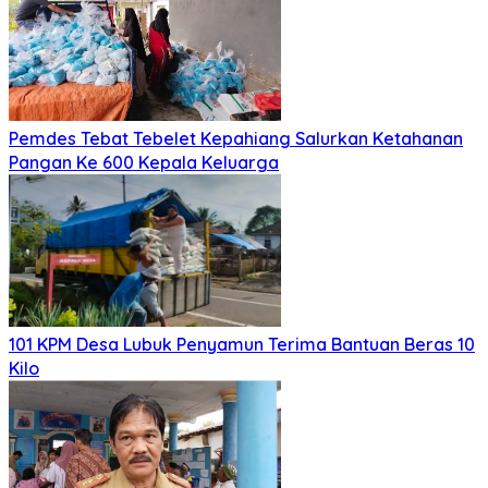
Pemdes Tebat Tebelet Kepahiang Salurkan Ketahanan
Pangan Ke 600 Kepala Keluarga
101 KPM Desa Lubuk Penyamun Terima Bantuan Beras 10
Kilo